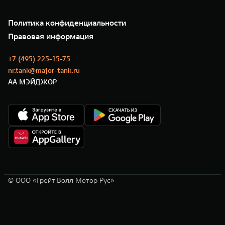
Подписки
Проверено TANK
О нас
Специальные предложения
35 лет GWM
Сервис
Политика конфиденциальности
GWM ТЕХ ДЕНЬ
Нулевое ТО
Новости
Правовая информация
Моторные масла
+7 (495) 225-15-75
nr.tank@major-tank.ru
АА МЭЙДЖОР
© ООО «Грейт Волл Мотор Рус»