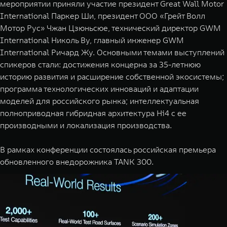
мероприятии приняли участие президент Great Wall Motor
WEY 07
WEY 05
International Паркер Ши, президент ООО «Грейт Волл
Расширяя границы комфорта
Эстетика нов
Мотор Рус» Чжан Цзюньсюе, технический директор GWM
от 6 149 000 ₽
от 5 699 
International Николь Ву, главный инженер GWM
International Ричард Жу. Основными темами выступлений
спикеров стали: достижения концерна за 35-летнюю
историю развития и расширение собственной экосистемы;
программа технологических инноваций и адаптации
моделей для российского рынка; интеллектуальная
полноприводная гибридная архитектура Hi4 с ее
производными и локализация производства.
WEY 80
WEY 80 
В рамках конференции состоялась российская премьера
Масштаб возможностей
Масштаб воз
обновленного внедорожника TANK 300.
от 6 449 000 ₽
от 8 099 