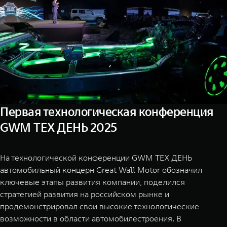
Сервис
ПОКУПКА АВТОМОБИЛЯ
TANK Финансы
Специальные предложения
Корпоративным клиентам
Моторные масла
TANK ФИНАНСЫ
ЦИФРОВЫЕ СЕРВИСЫ TANK
TANK Кредит
Цифровые сервисы TANK
TANK 500
TANK 70
Первая технологическая конференция
TANK Лизинг
Подписки
Веди за собой
Сила призна
GWM ТЕХ ДЕНЬ 2025
от 6 499 000 ₽
от 10 199
TANK Страхование
На технологической конференции GWM ТЕХ ДЕНЬ
автомобильный концерн Great Wall Motor обозначил
ключевые этапы развития компании, поделился
стратегией развития на российском рынке и
продемонстрировал свои высокие технологические
возможности в области автомобилестроения. В