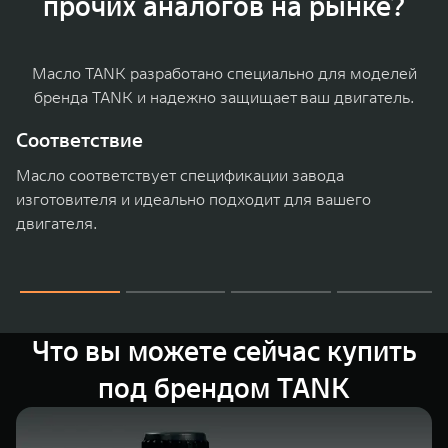
прочих аналогов на рынке?
WEY 07
WEY 05
Расширяя границы комфорта
Эстетика ново
от 6 149 000 ₽
от 5 699 0
Масло TANK разработано специально для моделей
бренда TANK и надежно защищает ваш двигатель.
Соответствие
Масло соответствует спецификации завода
изготовителя и идеально подходит для вашего
двигателя.
WEY 80
WEY 80 Л
Масштаб возможностей
Масштаб возм
от 6 449 000 ₽
от 8 099 0
Что вы можете сейчас купить
под брендом TANK