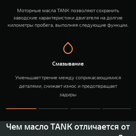
Сервис
ПОКУПКА АВТОМОБИЛЯ
Моторные масла TANK позволяют сохранить
TANK Финансы
Специальные предложения
заводские характеристики двигателя на долгие
километры пробега, выполняя следующие функции.
Корпоративным клиентам
Моторные масла
TANK ФИНАНСЫ
ЦИФРОВЫЕ СЕРВИСЫ TANK
TANK Кредит
Цифровые сервисы TANK
TANK 500
TANK 700
Смазывание
TANK Лизинг
Подписки
Веди за собой
Сила признан
от 6 499 000 ₽
от 10 199 
Уменьшает трение между соприкасающимися
TANK Страхование
деталями, снижает износ и предотвращает
задиры
Чем масло TANK отличается от