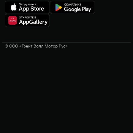
© ООО «Грейт Волл Мотор Рус»