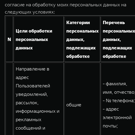
Сервис
ПОКУПКА АВТОМОБИЛЯ
согласие на обработку моих персональных данных на
следующих условиях:
TANK Финансы
Специальные предложения
Категории
Перечень
TANK 500
TANK 700
Корпоративным клиентам
Моторные масла
Веди за собой
Сила признания
Цели обработки
персональных
персональных
от 6 499 000 ₽
от 10 199 000 ₽
N
персональных
данных,
данных,
TANK ФИНАНСЫ
ЦИФРОВЫЕ СЕРВИСЫ TANK
данных
подлежащих
подлежащих
TANK Кредит
Цифровые сервисы TANK
обработке
обработке
TANK Лизинг
Подписки
Направление в
адрес
TANK Страхование
WEY 07
WEY 05
- фамилия,
Пользователей
Расширяя границы комфорта
Эстетика нового времени
имя, отчество
уведомлений,
от 6 149 000 ₽
от 5 699 000 ₽
- № телефона;
рассылок,
общие
- адрес
информационных и
электронной
рекламных
почты;
сообщений и