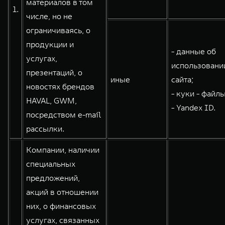
материалов в том
1.
WEY 80
WEY 80 Лаундж
числе, но не
Масштаб возможностей
Масштаб возможностей
ограничиваясь, о
от 6 449 000 ₽
от 8 099 000 ₽
продукции и
- данные об
услугах,
использовани
презентаций, о
иные
сайта;
новостях брендов
- куки - файлы
HAVAL, GWM,
- Yandex ID.
посредством e-mail
рассылки.
Компании, наличии
специальных
предложений,
акций в отношении
них, о финансовых
услугах, связанных