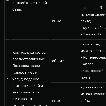
единой клиентской
- данные об
базы:
использовани
иные
сайта;
- куки - файлы
- Yandex ID.
- фамилия,
имя, отчество
Контроль качества
- № телефона;
предоставляемых
общие
- адрес
Пользователям
электронной
товаров и/или
почты;
7.
услуг; ведение
статистической и
- данные об
аналитической
использовани
отчетности;
иные
сайта;
мониторинг и аудит: