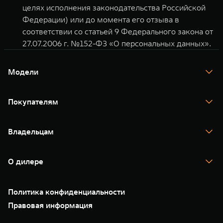
целях исполнения законодательства Российской
Федерации) или до момента его отзыва в
соответствии со статьей 9 Федерального закона от
27.07.2006 г. №152-ФЗ «О персональных данных».
Модели
TANK 300
TANK 400
Покупателям
TANK 500
TANK 700
Спецпредложения
Тест-драйв
Владельцам
TANK Финансы
TANK Кредит
Гарантия
TANK Лизинг
Помощь на дороге
Корпоративным клиентам
О дилере
Новые цифровые сервисы TANK
Зарядные станции
Подписки
Проверено TANK
О нас
Специальные предложения
35 лет GWM
Сервис
Политика конфиденциальности
GWM ТЕХ ДЕНЬ
Нулевое ТО
Новости
Правовая информация
Моторные масла