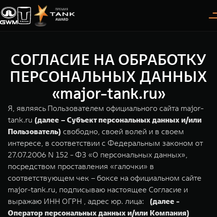
СОГЛАСИЕ НА ОБРАБОТКУ
Покупателям
Владельцам
О дилере
Модели
ПЕРСОНАЛЬНЫХ ДАННЫХ
«major-tank.ru»
ВЫБОР АВТОМОБИЛЯ
ГАРАНТИЯ И ПОДДЕРЖКА
ИНФОРМАЦИЯ
Я, являясь Пользователем официального сайта major-
Спецпредложения
Гарантия
О нас
tank.ru
(далее – Субъект персональных данных и/или
Пользователь)
свободно, своей волей и в своем
Конфигуратор
Помощь на дороге
35 лет GWM
интересе, в соответствии с Федеральным законом от
27.07.2006 N 152 - ФЗ «О персональных данных»,
Тест-драйв
GWM ТЕХ ДЕНЬ
TANK 300
TANK 400
СЕРВИС
посредством проставления «галочки» в
Следуй за открытиями
За пределы возможного
Зарядные станции
Новости
соответствующем чек – боксе на официальном сайте
от 3 999 000 ₽
от 5 599 000 ₽
Калькулятор ТО
major-tank.ru, подписываю настоящее Согласие и
Проверено TANK
Нулевое ТО
выражаю ИНН ОГРН , адрес юр. лица:
(далее -
Оператор персональных данных и/или Компания)