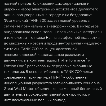
полный привод, блокировки дифференциалов и
широкий набор электронных ассистентов делают его
одинаково уверенным в городе и на бездорожье.
Флагманский TANK 700 задает новый уровень в
сегменте премиальных внедорожников. В интерьере
внедорожника использованы премиальные материалы
и технологии — от кожи Наппа и эффектной подсветки
до массажных кресел и продвинутой мультимедийной
системы. TANK 700 оснащен адаптивной
пневмоподвеской и двенадцатью режимами
движения, а в комплектациях Hi-Performance ³ и
Edition One ⁴ реализованы передовые гибридные
технологии. В основе гибридного TANK 700 лежит
современная архитектура Hi4-T ⁵ – собственная
инновационная разработка автомобильного концерна
Great Wall Motor, объединяющая мощный бензиновый
двигатель, высокоэффективный электромотор и
интеллектуальный полный привод.