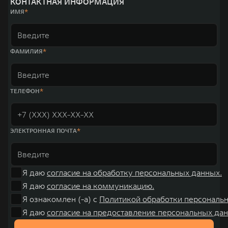
КОНТАКТНАЯ ИНФОРМАЦИЯ
место по объёмам продаж пикапов в Китае. На сегодняшний день
ИМЯ
концерн GWM создал мировую систему исследований и разработок,
включая центры в России, Китае, Японии, США, Германии, Индии,
Австрии и Южной Корее. Компания построила глобальную систему
«14+5», которая включает 10 внутренних производственных
комплексов и 4 зарубежных – в России, Таиланде, Бразилии и Индии, а
ФАМИЛИЯ
также 5 предприятий по сборке автомобилей.
ТЕЛЕФОН
ЭЛЕКТРОННАЯ ПОЧТА
Я даю
согласие на обработку персональных данных.
Я даю
согласие на коммуникацию.
Я ознакомлен (-а) с
Политикой обработки персональ
Я даю
согласие на предоставление персональных дан