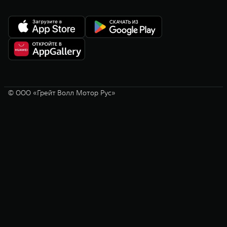
© ООО «Грейт Волл Мотор Рус»