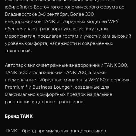
WEY 07
WEY 05
юбилейного Восточного экономического форума во
Расширяя границы комфорта
Эстетика нов
Владивостоке 3-6 сентября. Более 330
от 6 149 000 ₽
от 5 699 0
внедорожников TANK и гибридных моделей WEY
обеспечивают транспортную логистику в дни
мероприятия, предлагая гостям и участникам высокий
уровень комфорта, надежности и современных
технологий.
Автопарк включает рамные внедорожники TANK 300,
TANK 500 и флагманский TANK 700, а также
премиальные гибридные минивэны WEY 80 в версиях
WEY 80
WEY 80 
Premium ¹ и Business Lounge ², созданные для
Масштаб возможностей
Масштаб воз
максимально комфортных поездок на дальние
от 6 449 000 ₽
от 8 099 
расстояния и деловых трансферов.
Бренд TANK
TANK – бренд премиальных внедорожников