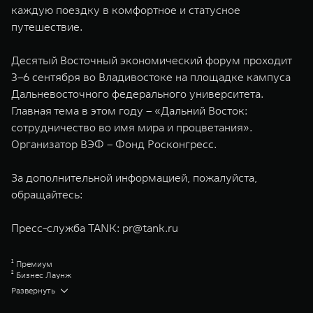
каждую поездку в комфортное и статусное
путешествие.
Десятый Восточный экономический форум проходит
3–6 сентября во Владивостоке на площадке кампуса
Дальневосточного федерального университета.
Главная тема в этом году – «Дальний Восток:
сотрудничество во имя мира и процветания».
Организатор ВЭФ – Фонд Росконгресс.
За дополнительной информацией, пожалуйста,
обращайтесь:
Пресс-служба TANK:
pr@tank.ru
¹ Премиум
² Бизнес Лаунж
³ Хай-Перформанс
Развернуть
⁴ Эдишен Уан
⁵ Hybrid Intelligent 4WD TANK (Гибридный интеллектуальный