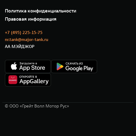
Проверено TANK
О нас
Специальные предложения
35 лет GWM
Сервис
Политика конфиденциальности
GWM ТЕХ ДЕНЬ
Нулевое ТО
Новости
Правовая информация
Моторные масла
+7 (495) 225-15-75
nr.tank@major-tank.ru
АА МЭЙДЖОР
© ООО «Грейт Волл Мотор Рус»