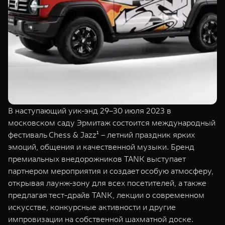
Сервис
ПОКУПКА АВТОМОБИЛЯ
TANK Финансы
Специальные предложения
Корпоративным клиентам
Моторные масла
TANK ФИНАНСЫ
ЦИФРОВЫЕ СЕРВИСЫ TANK
TANK Кредит
Цифровые сервисы TANK
TANK 500
TANK 700
В наступающий уик-энд 29–30 июля 2023 в
TANK Лизинг
Подписки
Веди за собой
Сила признан
московском саду Эрмитаж состоится международный
от 6 499 000 ₽
от 10 199 
TANK Страхование
фестиваль Chess & Jazz¹ – летний праздник ярких
эмоций, общения и качественной музыки. Бренд
премиальных внедорожников TANK выступает
партнером мероприятия и создает особую атмосферу,
открывая лаунж-зону для всех посетителей, а также
предлагая тест-драйв TANK, лекции о современном
искусстве, конкурсные активности и другие
импровизации на собственной шахматной доске.