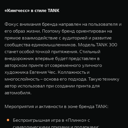
WEY 07
WEY 05
«Кингчесс» в стиле TANK
Расширяя границы комфорта
Эстетика нов
от 6 149 000 ₽
от 5 699 0
Фокус внимания бренда направлен на пользователя и
его образ жизни. Поэтому бренд ориентирован на
прямое взаимодействие с аудиторией и развитие
сообщества единомышленников. Модель TANK 300
станет особой точкой притяжения. Стильный
внедорожник впервые будет представлен в
авторском принте от современного уличного
художника Евгения Чес. Коллажность и
многослойность – основа его подхода. Такую технику
WEY 80
WEY 80 
автор использовал при создании принта для
Масштаб возможностей
Масштаб воз
автомобиля.
от 6 449 000 ₽
от 8 099 
Мероприятия и активности в зоне бренда TANK:
Беспроигрышная игра в «Плинко» с
символическими призами и подарками;