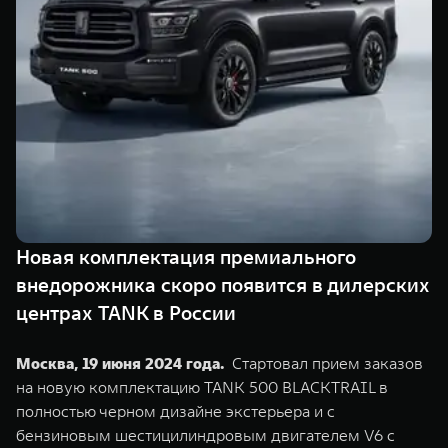
Сервис
ПОКУПКА АВТОМОБИЛЯ
TANK Финансы
Специальные предложения
Корпоративным клиентам
Моторные масла
TANK ФИНАНСЫ
ЦИФРОВЫЕ СЕРВИСЫ TANK
TANK Кредит
Цифровые сервисы TANK
TANK 500
TANK 700
TANK Лизинг
Подписки
Веди за собой
Сила признан
от 6 499 000 ₽
от 10 199 
Новая комплектация премиального
TANK Страхование
внедорожника скоро появится в дилерских
центрах TANK в России
Москва, 19 июня 2024 года.
Стартовал прием заказов
на новую комплектацию TANK 500 BLACKTRAIL в
полностью черном дизайне экстерьера и с
бензиновым шестицилиндровым двигателем V6 c