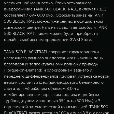
увеличенной мощностью. Стоимость рамного
WEY 07
WEY 05
внедорожника TANK 500 BLACKTRAIL, включая НДС,
Расширяя границы комфорта
Эстетика нов
составляет 7 699 000 руб. Оформить заказ на TANK
от 6 149 000 ₽
от 5 699 0
500 BLACKTRAIL можно уже сейчас в официальном
дилерском центре. Начиная с июля автомобили TANK
500 BLACKTRAIL также можно будет приобрести
онлайн в мобильном приложении GWM Store.
TANK 500 BLACKTRAIL сохраняет характеристики
настоящего рамного внедорожника н каждый день
благодаря интеллектуальному полному приводу
(Torque-on-Demand) и блокировкам заднего и
WEY 80
WEY 80 
переднего дифференциалов. Силовая установка новой
Масштаб возможностей
Масштаб воз
версии состоит из шестицилиндрового бензинового
от 6 449 000 ₽
от 8 099 
двигателя V6 рабочим объемом 3,0 л с
комбинированным впрыском топлива и двойным
турбонаддувом мощностью 354 л. с. (500 Нм.) и 9-
ступенчатой автоматической трансмиссией. TANK 500
BLACKTRAIL разгоняется до 100 км/ч за 8,8 с, а расход