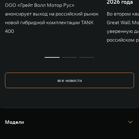
2026 года
ООО «Грейт Волл Мотор Рус»
анонсирует выход на российский рынок
Во втором кв
новой гибридной комплектации TANK
Great Wall M
400
уверенную д
российском р
все новости
Модели
TANK 300
TANK 400