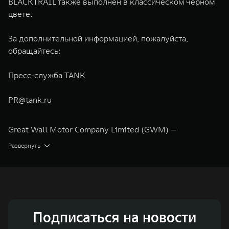
BLACKTRAIL также выполнен в классическом черном
цвете.
За дополнительной информацией, пожалуйста,
обращайтесь:
Пресс-служба TANK
PR@tank.ru
Great Wall Motor Company Limited (GWM) —
глобальный производитель внедорожников,
Развернуть
кроссоверов и пикапов, специализирующийся на
интеллектуальных технологиях и экологичном
производстве. Компания была зарегистрирована на
Гонконгской и Шанхайской фондовых биржах в 2003 и
Подписаться на новости
2011 годах соответственно. Сфера деятельности