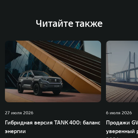
Австрии и Южной Корее. Компания построила
глобальную систему «14+5», которая включает 10
внутренних производственных комплексов и 4
Читайте также
зарубежных – в России, Таиланде, Бразилии и Индии, а
также 5 предприятий по сборке автомобилей.
27 июля 2026
6 июля 2026
Гибридная версия TANK 400: баланс
Продажи GW
энергии
уверенный р