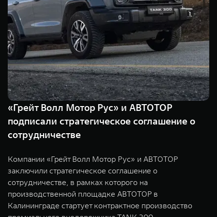
Сервис
ПОКУПКА АВТОМОБИЛЯ
TANK Финансы
Специальные предложения
Корпоративным клиентам
Моторные масла
TANK ФИНАНСЫ
ЦИФРОВЫЕ СЕРВИСЫ TANK
TANK Кредит
Цифровые сервисы TANK
TANK 500
TANK 700
«Грейт Волл Мотор Рус» и АВТОТОР
TANK Лизинг
Подписки
Веди за собой
Сила признан
подписали стратегическое соглашение о
от 6 499 000 ₽
от 10 199 
TANK Страхование
сотрудничестве
Компании «Грейт Волл Мотор Рус» и АВТОТОР
заключили стратегическое соглашение о
сотрудничестве, в рамках которого на
производственной площадке АВТОТОР в
Калининграде стартует контрактное производство