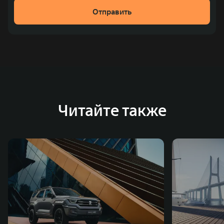
рублей). С 1998 года Great Wall Motor занимает первое
Отправить
место по объёмам продаж пикапов в Китае. На
сегодняшний день концерн GWM создал мировую
систему исследований и разработок, включая центры
в России, Китае, Японии, США, Германии, Индии,
Австрии и Южной Корее. Компания построила
глобальную систему «14+5», которая включает 10
внутренних производственных комплексов и 4
Читайте также
зарубежных – в России, Таиланде, Бразилии и Индии, а
также 5 предприятий по сборке автомобилей.