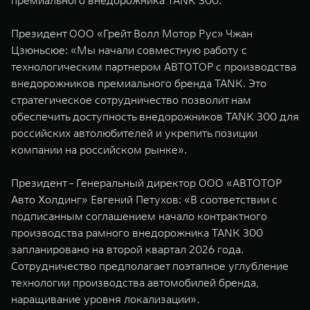
премиального внедорожника TANK 300.
WEY 07
WEY 05
Расширяя границы комфорта
Эстетика нов
Президент ООО «Грейт Волл Мотор Рус» Чжан
от 6 149 000 ₽
от 5 699 0
Цзюньсюе: «Мы начали совместную работу с
технологическим партнером АВТОТОР c производства
внедорожников премиального бренда TANK. Это
стратегическое сотрудничество позволит нам
обеспечить доступность внедорожников TANK 300 для
российских автолюбителей и укрепить позиции
компании на российском рынке».
Президент - Генеральный директор ООО «АВТОТОР
WEY 80
WEY 80 
Авто Холдинг» Евгений Петухов: «В соответствии с
Масштаб возможностей
Масштаб воз
подписанным соглашением начало контрактного
от 6 449 000 ₽
от 8 099 
производства рамного внедорожника TANK 300
запланировано на второй квартал 2026 года.
Сотрудничество предполагает поэтапное углубление
технологии производства автомобилей бренда,
наращивание уровня локализации».