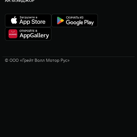
АА МЭЙДЖОР
© ООО «Грейт Волл Мотор Рус»