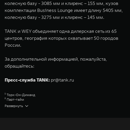
колесную базу - 3085 мм и клиренс – 155 мм, кузов
комплектации Business Lounge имеет длину 5405 мм,
колесную базу - 3275 мм и клиренс – 145 мм.
TANK и WEY объединяет одна дилерская сеть из 65
центров, география которых охватывает 50 городов
России.
За дополнительной информацией, пожалуйста,
обращайтесь:
Пресс-служба TANK:
pr@tank.ru
¹ Торк-Он-Диманд
² Парт-тайм
³ Адвенчер
Развернуть
⁴ Премиум
⁵ Урбан
⁶ Блэктрэйл
⁷ Супериор
⁸ Эдишен Уан