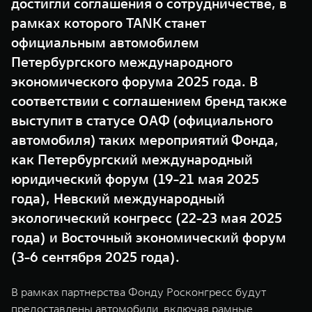
достигли соглашения о сотрудничестве, в
WEY 07
WEY 05
рамках которого TANK станет
Расширяя границы комфорта
Эстетика нов
официальным автомобилем
от 6 149 000 ₽
от 5 699 0
Петербургского международного
экономического форума 2025 года. В
соответствии с соглашением бренд также
выступит в статусе ОАФ (официального
автомобиля) таких мероприятий Фонда,
как Петербургский международный
юридический форум (19-21 мая 2025
WEY 80
WEY 80 
года), Невский международный
Масштаб возможностей
Масштаб воз
экологический конгресс (22-23 мая 2025
от 6 449 000 ₽
от 8 099 
года) и Восточный экономический форум
(3-6 сентября 2025 года).
В рамках партнерства Фонду Росконгресс будут
предоставлены автомобили, включая рамные