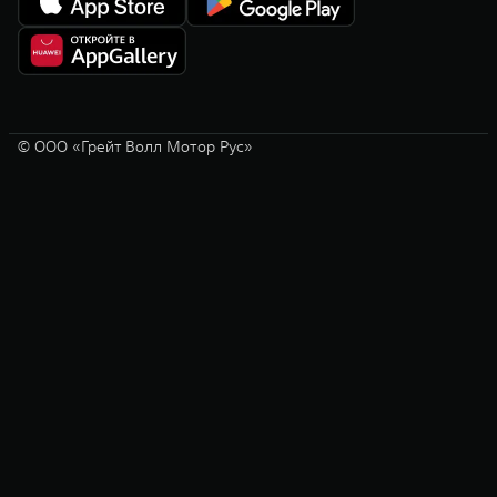
© ООО «Грейт Волл Мотор Рус»