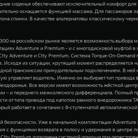
едние сиденья обеспечивают исключительный комфорт для 
нительно оснащается функцией массажа. Для пассажиров 
она спинки. В качестве альтернативы классическому черн
0 на российском рынке является возможность выбора ме
тациях Adventure и Premium - и с многодисковой муфтой в 
ity Adventure и City Premium. Система Torque-On-Demand
. Исходя из ситуации, крутящий момент распределяется н
водной трансмиссии принудительным подключением. В ней 
ую управляет водитель. Именно он выбирает тип привода в
 бездорожья. Все версии имеют возможность жёсткой цент
ции – и переднего межколесного дифференциала. Полный 
сти от типа привода под капотом рамного внедорожника T
рый работает в сочетании с 8-ступенчатой автоматической
й безопасности. Уже в начальной комплектации Adventur
я с функциями возврата в полосу и удержания в центре п
City Premium дополнена системой помощи при перестроен