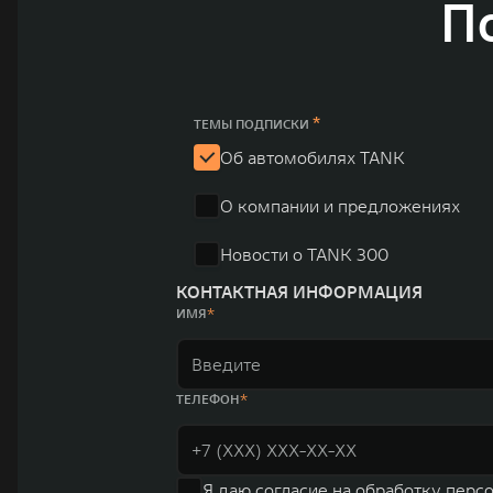
П
зарегистрирована на Гонконгской и Шанхайской фондовых биржах в 2003 
обслуживание автомобилей и запчастей. Значительная доля инвестиций 
обеспечивает технологическое преимущество GWM и позволяет создавать
ландшафта автомобильной отрасли, в том числе посредством разработк
выносливых пикапов GWM Pickup, инновационных внедорожников TANK, э
и современных автомобилей в более чем 60 регионах мира. В состав хол
*
млн автомобилей в год. По итогам 2021 года общая выручка компании уве
ТЕМЫ ПОДПИСКИ
пикапов в Китае. На сегодняшний день концерн GWM создал мировую сист
Об автомобилях TANK
глобальную систему «14+5», которая включает 10 внутренних производст
О компании и предложениях
Новости о TANK 300
КОНТАКТНАЯ ИНФОРМАЦИЯ
ИМЯ
ТЕЛЕФОН
Я даю
согласие на обработку перс