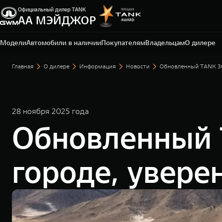
Официальный дилер TANK
АА МЭЙДЖОР
Москва, Новорижское шоссе, 9 км от МКАД
+7 (495) 225-15-75
Модели
Автомобили в наличии
Покупателям
Владельцам
О дилере
Главная
О дилере
Информация
Новости
Обновленный TANK 300
28 ноября 2025 года
Обновленный T
городе, увере