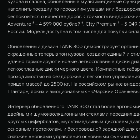
кузова и салона, обновленные мультимедийные функци
наполнить поездку по городским улицам или бездорож
беспокоиться о качестве дорог. Стоимость внедорожника
Adventure ⁵ – 4 599 000 рублей ⁶, City Premium ⁷ – 5 
России. Модель доступна в том числе для покупки онл
Обновленный дизайн TANK 300 демонстрирует органичн
окрашенные теперь в тон кузова, создают единый и сти
удачно гармонируют и новые легкосплавные диски диа
легкосплавные диски черного цвета. Компактные габар
проходимостью на бездорожье и легкостью управления
прицеп массой до 2500 кг. На российском рынке внедо
Шантар», ярких и эмоциональных - «Чарский Оранжевы
Интерьер обновленного TANK 300 стал более эргономи
двойными шумоизоляционными стеклами передних двер
круглых циферблатов, мультимедийным дисплеем диаг
основным протоколам, и беспроводной зарядкой для 
снабжен кнопками управления основными функциями. В