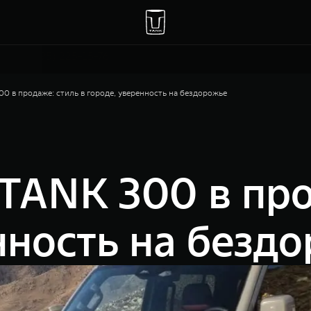
Москва, 47 км МКАД, владение 1
+7(495) 225-15-76
 в продаже: стиль в городе, уверенность на бездорожье
ANK 300 в про
нность на безд