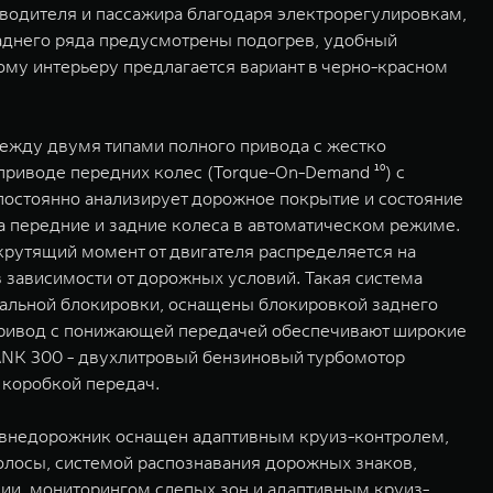
водителя и пассажира благодаря электрорегулировкам,
заднего ряда предусмотрены подогрев, удобный
ому интерьеру предлагается вариант в черно-красном
жду двумя типами полного привода с жестко
приводе передних колес (Torque-On-Demand ¹⁰) с
 постоянно анализирует дорожное покрытие и состояние
а передние и задние колеса в автоматическом режиме.
крутящий момент от двигателя распределяется на
 зависимости от дорожных условий. Такая система
ральной блокировки, оснащены блокировкой заднего
привод с понижающей передачей обеспечивают широкие
ANK 300 - двухлитровый бензиновый турбомотор
 коробкой передач.
e внедорожник оснащен адаптивным круиз-контролем,
олосы, системой распознавания дорожных знаков,
ии, мониторингом слепых зон и адаптивным круиз-