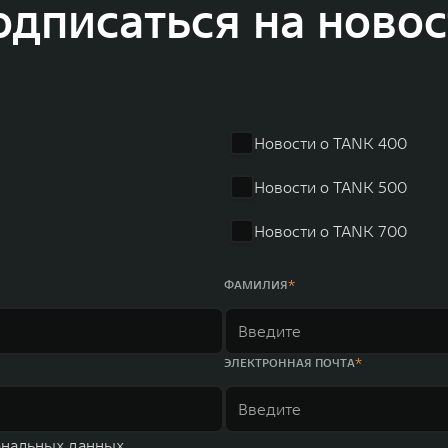
одписаться на новос
и 2011 годах соответственно. Сфера деятельности концерна GWM включает пр
GWM сосредоточена на конструкторских разработках автомобилей и силовых а
 более экологичные, умные и безопасные продукты для пользователей по все
и собственных интеллектуальных платформ. Шесть автомобильных брендов G
лектромобилей ORA, премиальных кроссоверов WEY, а также новый технолог
динга GWM входят 80 дочерних компаний, а штат включает более 60 000 чело
личилась больше чем на 30% и составила 136,3 млрд юаней (1,6 трлн рублей).
ему исследований и разработок, включая центры в России, Китае, Японии, 
Новости о TANK 400
венных комплексов и 4 зарубежных – в России, Таиланде, Бразилии и Индии, 
Новости о TANK 500
Новости о TANK 700
ФАМИЛИЯ
ЭЛЕКТРОННАЯ ПОЧТА
ональных данных.