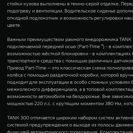
стойки кузова выполнены в темно-серой отделке. Пер
подогреву и вентиляции. Водительское сиденье допол
откидной подлокотник и возможность регулировки накл
цвете.
Важным преимуществом рамного внедорожника TANK 30
подключаемой передней осью (Part-Time ⁹) - в комплек
возможностью жёсткой блокировки - в комплектациях C
транспортного средства с помощью различных датчиков
Привод Part-Time — это классическая схема полнопри
колёса с помощью раздаточной коробки, которой вручн
подходит для эксплуатации в особо сложных условиях
межколесного дифференциала, а в топовой комплекта
возможности автомобиля на бездорожье. Вне зависимо
мощностью 220 л.с. с крутящим моментом 380 Нм, кото
TANK 300 отличается широким набором систем активно
системой предупреждения о выходе из полосы движени
функцией автоматического торможения. Комплектация 