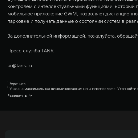
контролем с интеллектуальными функциями, который п
мобильное приложение GWM, позволяют дистанционно уп
парковке и получать данные о состоянии систем в реа
За дополнительной информацией, пожалуйста, обращай
Пресс-служба TANK
pr@tank.ru
¹ Эдвенчер
² Указана максимальная рекомендованная цена перепродажи. Уточняйте 
³ Премиум
Развернуть
⁴ Указана максимальная рекомендованная цена перепродажи. Уточняйте 
⁵ Сити Эвенчер
⁶ Указана максимальная рекомендованная цена перепродажи. Уточняйте 
⁷ Сити Премиум
⁸ Указана максимальная рекомендованная цена перепродажи. Уточняйте 
⁹ Парт-Тайм
¹⁰ Торк-он-Диманд
¹¹ Джи Дабл Ю Эм Коннекшн
Great Wall Motor Company Limited (GWM) — глобальный производитель в