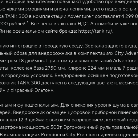
и, которые значительно повышают удобство при ежедневн
ью яркими эмоциями и впечатлениями, а его надежность и
 TANK 300 в комплектации Adventure ¹ составляет 4 299 000
049 000 рублей ⁸. Все цены включают НДС. Автомобили уже 
айн на официальном сайте бренда:
https://tank.ru/
.
ую интеграцию в городскую среду. Зеркала заднего вида,
льный образ для внедорожника в комплектациях City Adven
метром 18 дюймов. При этом для комплектаций Adventure
иты, колесная база 2750 мм, клиренс 224 мм и малый ради
 в городских условиях. Внедорожник оснащен подготовкой
рожник TANK 300 доступен в следующих цветах: классичес
й» и «Красный Эльтон».
чным и функциональным. Для снижения уровня шума в са
ей. Внедорожник оснащен цифровой приборной панелью, 
ональю 12,3 дюйма с высоким разрешением, который под
смартфона мощностью 50Вт. Эргономичный руль правильно
 комплектациях Premium и City Premium сиденья отделаны