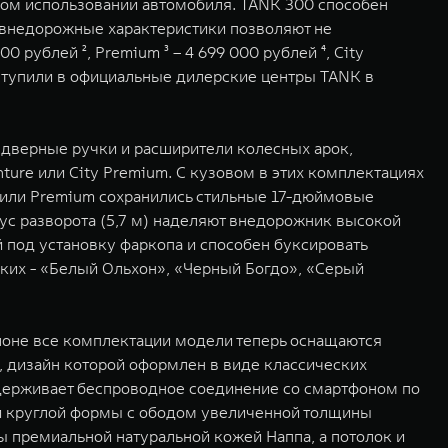
ом использовании автомобиля. TANK 300 способен
 внедорожные характеристики позволяют не
 рублей ², Premium ³ – 4 699 000 рублей ⁴, City
поступили в официальные дилерские центры TANK в
 дверные ручки и расширители колесных арок,
ture или City Premium. С кузовом в этих комплектациях
 или Premium сохранились стильные 17-дюймовые
ус разворота (5,7 м) наделяют внедорожник высокой
 под установку фаркопа и способен буксировать
ких - «Белый Ольхон», «Черный Богдо», «Серый
лоне все комплектации модели теперь оснащаются
дизайн которой оформлен в виде классических
держивает беспроводное соединение со смартфоном по
й круглой формы с ободом увеличенной толщины
 премиальной натуральной кожей Наппа, а потолок и