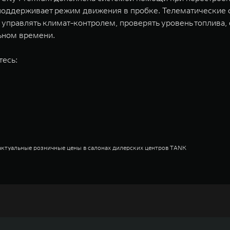
оддерживает режим движения в пробке. Телематические с
равлять климат-контролем, проверять уровень топлива, о
льном времени.
тесь:
актуальные розничные цены в салонах дилерских центров TANK
актуальные розничные цены в салонах дилерских центров TANK
актуальные розничные цены в салонах дилерских центров TANK
актуальные розничные цены в салонах дилерских центров TANK
недорожников, кроссоверов и пикапов, специализирующийся на интеллектуал