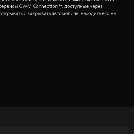
ервисы GWM Connection ¹¹, доступные через
ткрывать и закрывать автомобиль, находить его на
ьных технологиях и экологичном производстве. Компания была