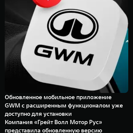
Сервис
ПОКУПКА АВТОМОБИЛЯ
TANK Финансы
Специальные предложения
Корпоративным клиентам
Моторные масла
TANK ФИНАНСЫ
ЦИФРОВЫЕ СЕРВИСЫ TANK
TANK Кредит
Цифровые сервисы TANK
TANK 500
TANK 700
TANK Лизинг
Подписки
Веди за собой
Сила признан
от 6 499 000 ₽
от 10 199 
TANK Страхование
Обновленное мобильное приложение
GWM с расширенным функционалом уже
доступно для установки
Компания «Грейт Волл Мотор Рус»
представила обновленную версию