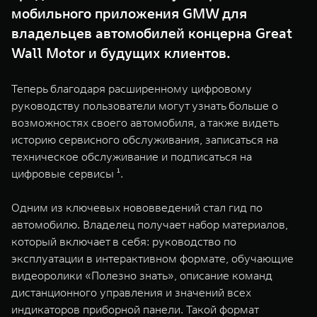
WEY 07
WEY 05
мобильного приложения GMW для
Расширяя границы комфорта
Эстетика нов
владельцев автомобилей концерна Great
от 6 149 000 ₽
от 5 699 0
Wall Motor и будущих клиентов.
Теперь благодаря расширенному цифровому
руководству пользователи могут узнать больше о
возможностях своего автомобиля, а также видеть
историю сервисного обслуживания, записаться на
техническое обслуживание и подписаться на
цифровые сервисы ¹.
WEY 80
WEY 80 
Одним из ключевых нововведений стал гид по
Масштаб возможностей
Масштаб воз
автомобилю. Владелец получает набор материалов,
от 6 449 000 ₽
от 8 099 
который включает в себя: руководство по
эксплуатации в интерактивном формате, обучающие
видеоролики «Полезно знать», описание команд
дистанционного управления и значений всех
индикаторов приборной панели. Такой формат