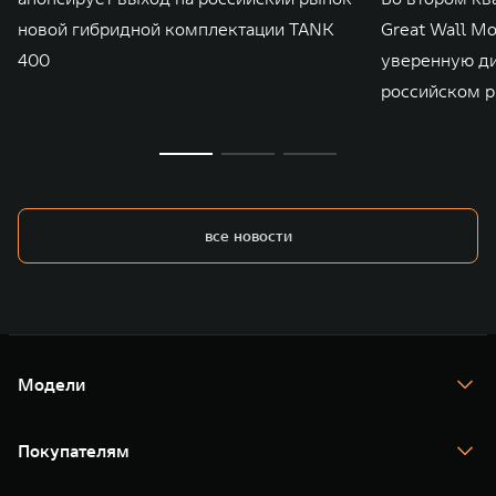
новой гибридной комплектации TANK
Great Wall M
400
уверенную д
российском р
все новости
Модели
TANK 300
TANK 400
Покупателям
TANK 500
TANK 700
Спецпредложения