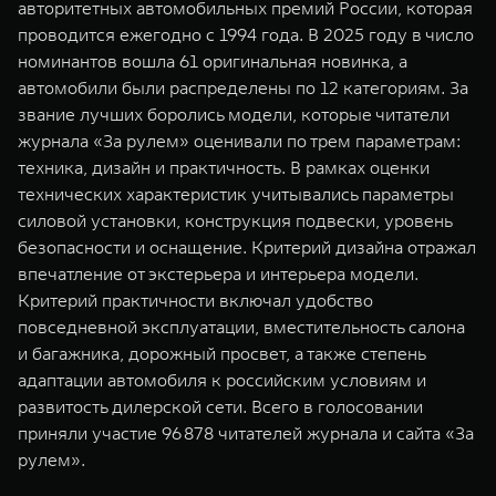
авторитетных автомобильных премий России, которая
WEY 07
WEY 05
проводится ежегодно с 1994 года. В 2025 году в число
Расширяя границы комфорта
Эстетика нов
номинантов вошла 61 оригинальная новинка, а
от 6 149 000 ₽
от 5 699 0
автомобили были распределены по 12 категориям. За
звание лучших боролись модели, которые читатели
журнала «За рулем» оценивали по трем параметрам:
техника, дизайн и практичность. В рамках оценки
технических характеристик учитывались параметры
силовой установки, конструкция подвески, уровень
безопасности и оснащение. Критерий дизайна отражал
впечатление от экстерьера и интерьера модели.
Критерий практичности включал удобство
WEY 80
WEY 80 
повседневной эксплуатации, вместительность салона
Масштаб возможностей
Масштаб воз
и багажника, дорожный просвет, а также степень
от 6 449 000 ₽
от 8 099 
адаптации автомобиля к российским условиям и
развитость дилерской сети. Всего в голосовании
приняли участие 96 878 читателей журнала и сайта «За
рулем».