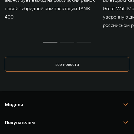
новой гибридной комплектации TANK
Great Wall M
400
уверенную д
российском р
все новости
Модели
TANK 300
TANK 400
Покупателям
TANK 500
TANK 700
Спецпредложения