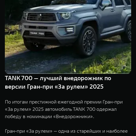
Сервис
ПОКУПКА АВТОМОБИЛЯ
TANK Финансы
Специальные предложения
Корпоративным клиентам
Моторные масла
TANK ФИНАНСЫ
ЦИФРОВЫЕ СЕРВИСЫ TANK
TANK Кредит
Цифровые сервисы TANK
TANK 500
TANK 700
TANK Лизинг
Подписки
Веди за собой
Сила признан
от 6 499 000 ₽
от 10 199 
TANK 700 — лучший внедорожник по
TANK Страхование
версии Гран-при «За рулем» 2025
По итогам престижной ежегодной премии Гран-при
«За рулем» 2025 автомобиль TANK 700 одержал
победу в номинации «Внедорожники».
Гран-при «За рулем» — одна из старейших и наиболее