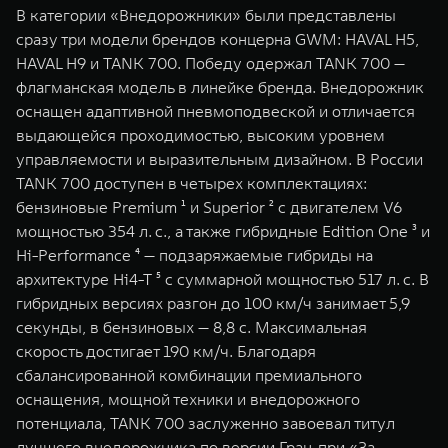
В категории «Внедорожники» были представлены
сразу три модели брендов концерна GWM: HAVAL H5,
HAVAL H9 и TANK 700. Победу одержал TANK 700 —
флагманская модель в линейке бренда. Внедорожник
оснащен адаптивной пневмоподвеской и отличается
выдающейся проходимостью, высоким уровнем
управляемости и выразительным дизайном. В России
TANK 700 доступен в четырех комплектациях:
бензиновые Premium ¹ и Superior ² с двигателем V6
мощностью 354 л. с., а также гибридные Edition One ³ и
Hi-Performance ⁴ — подзаряжаемые гибриды на
архитектуре Hi4-T ⁵ с суммарной мощностью 517 л. с. В
гибридных версиях разгон до 100 км/ч занимает 5,9
секунды, в бензиновых — 8,8 с. Максимальная
скорость достигает 190 км/ч. Благодаря
сбалансированной комбинации премиального
оснащения, мощной техники и внедорожного
потенциала, TANK 700 заслуженно завоевал титул
лучшего внедорожника по версии Гран-при «За