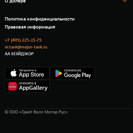
О дилере
Новые цифровые сервисы TANK
Зарядные станции
Подписки
Проверено TANK
О нас
Специальные предложения
35 лет GWM
Сервис
Политика конфиденциальности
GWM ТЕХ ДЕНЬ
Нулевое ТО
Новости
Правовая информация
Моторные масла
+7 (495) 225-15-75
nr.tank@major-tank.ru
АА МЭЙДЖОР
© ООО «Грейт Волл Мотор Рус»