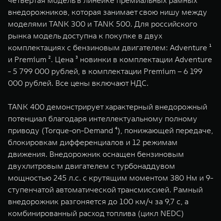
четвертая модель в линейке премиальных рамных
WEY 07
WEY 05
внедорожников, которая занимает свою нишу между
Расширяя границы комфорта
Эстетика нов
моделями TANK 300 и TANK 500. Для российского
от 6 149 000 ₽
от 5 699 0
рынка модель доступна к покупке в двух
комплектациях с бензиновым двигателем: Adventure ¹
и Premium ². Цена ³ новинки в комплектации Adventure
- 5 799 000 рублей, в комплектации Premium – 6 199
000 рублей. Все цены включают НДС.
TANK 400 демонстрирует характерный внедорожный
потенциал благодаря интеллектуальному полному
приводу (Torque-on-Demand ⁴), понижающей передаче,
WEY 80
WEY 80 
блокировкам дифференциалов и 12 режимам
Масштаб возможностей
Масштаб воз
движения. Внедорожник оснащен бензиновым
от 6 449 000 ₽
от 8 099 
двухлитровым двигателем с турбонаддувом
мощностью 245 л.с. с крутящим моментом 380 Нм и 9-
ступенчатой автоматической трансмиссией. Рамный
внедорожник разгоняется до 100 км/ч за 9,7 с, а
комбинированный расход топлива (цикл NEDC)