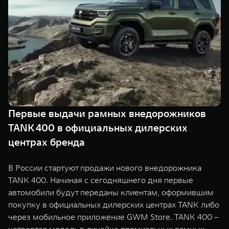
Сервис
ПОКУПКА АВТОМОБИЛЯ
TANK Финансы
Специальные предложения
Корпоративным клиентам
Моторные масла
TANK ФИНАНСЫ
ЦИФРОВЫЕ СЕРВИСЫ TANK
TANK Кредит
Цифровые сервисы TANK
TANK 500
TANK 700
Первые выдачи рамных внедорожников
TANK Лизинг
Подписки
Веди за собой
Сила признан
TANK 400 в официальных дилерских
от 6 499 000 ₽
от 10 199 
TANK Страхование
центрах бренда
В России стартуют продажи нового внедорожника
TANK 400. Начиная с сегодняшнего дня первые
автомобили будут переданы клиентам, оформившим
покупку в официальных дилерских центрах TANK либо
через мобильное приложение GWM Store. TANK 400 –