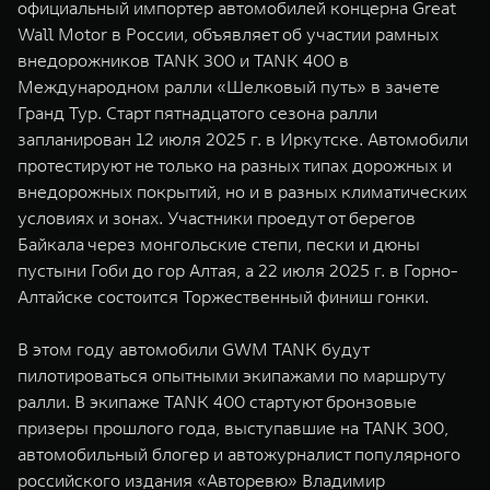
официальный импортер автомобилей концерна Great
WEY 07
WEY 05
Wall Motor в России, объявляет об участии рамных
Расширяя границы комфорта
Эстетика нов
внедорожников TANK 300 и TANK 400 в
от 6 149 000 ₽
от 5 699 0
Международном ралли «Шелковый путь» в зачете
Гранд Тур. Старт пятнадцатого сезона ралли
запланирован 12 июля 2025 г. в Иркутске. Автомобили
протестируют не только на разных типах дорожных и
внедорожных покрытий, но и в разных климатических
условиях и зонах. Участники проедут от берегов
Байкала через монгольские степи, пески и дюны
пустыни Гоби до гор Алтая, а 22 июля 2025 г. в Горно-
Алтайске состоится Торжественный финиш гонки.
WEY 80
WEY 80 
Масштаб возможностей
Масштаб воз
В этом году автомобили GWM TANK будут
от 6 449 000 ₽
от 8 099 
пилотироваться опытными экипажами по маршруту
ралли. В экипаже TANK 400 стартуют бронзовые
призеры прошлого года, выступавшие на TANK 300,
автомобильный блогер и автожурналист популярного
российского издания «Авторевю» Владимир