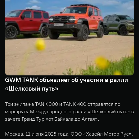
Сервис
ПОКУПКА АВТОМОБИЛЯ
TANK Финансы
Специальные предложения
Корпоративным клиентам
Моторные масла
TANK ФИНАНСЫ
ЦИФРОВЫЕ СЕРВИСЫ TANK
TANK Кредит
Цифровые сервисы TANK
TANK 500
TANK 700
TANK Лизинг
Подписки
Веди за собой
Сила признан
от 6 499 000 ₽
от 10 199 
GWM TANK объявляет об участии в ралли
TANK Страхование
«Шелковый путь»
Три экипажа TANK 300 и TANK 400 отправятся по
маршруту Международного ралли «Шелковый путь» в
зачете Гранд Тур «от Байкала до Алтая».
Москва, 11 июня 2025 года. ООО «Хавейл Мотор Рус»,