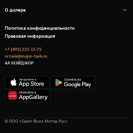
Гарантия
TANK Лизинг
Помощь на дороге
Корпоративным клиентам
О дилере
Новые цифровые сервисы TANK
Зарядные станции
Подписки
Проверено TANK
О нас
Специальные предложения
35 лет GWM
Сервис
Политика конфиденциальности
GWM ТЕХ ДЕНЬ
Нулевое ТО
Новости
Правовая информация
Моторные масла
+7 (495) 225-15-75
nr.tank@major-tank.ru
АА МЭЙДЖОР
© ООО «Грейт Волл Мотор Рус»