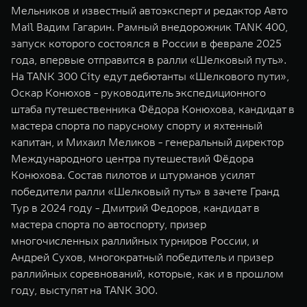
Мельников и известный автоэксперт и редактор Авто
Mail Вадим Гагарин. Рамный внедорожник TANK 400,
запуск которого состоялся в России в феврале 2025
года, впервые отправится в ралли «Шелковый путь».
На TANK 300 City едут дебютанты «Шелкового пути»,
Оскар Конюхов - руководитель экспедиционного
штаба путешественника Фёдора Конюхова, кандидат в
мастера спорта по парусному спорту и яхтенный
капитан, и Михаил Меликов - генеральный директор
Международного центра путешествий Фёдора
Конюхова. Состав пилотов и штурманов усилят
победители ралли «Шелковый путь» в зачете Гранд
Тур в 2024 году - Дмитрий Федоров, кандидат в
мастера спорта по автоспорту, призер
многочисленных раллийных турниров России, и
Андрей Сухов, многократный победитель и призер
раллийных соревнований, которые, как и в прошлом
году, выступят на TANK 300.