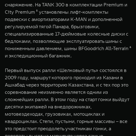
снаряжение. На TANK 300 в комплектации Premium и
City Premium ⁵ установлены лифт-комплекты
подвески с амортизаторами K-MAN и дополненной
регулируемой тягой Панара, брызговики,
специализированные 17-дюймовые колесные диски с
бедлоками, позволяющие эксплуатировать шины с
пониженным давлением, шины BFGoodrich All-Terrain ⁶
и экспедиционный багажник.
Первый выпуск ралли «Шелковый путь» состоялся в
2009 году, маршрут которого проходил из Казани в
Ашхабад через территорию Казахстана, и с тех пор это
соревнование неизменно является одним из
сложнейших ралли. В этом году на старт гонки выйдут
десятки экипажей на внедорожниках,
мотовездеходах, грузовиках, мотоциклах и
квадроциклах. Степи, пустыни, горные массивы – все
это предстоит преодолеть участникам гонки, а
перепады высот на маршруте через самые