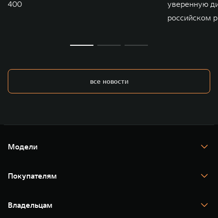
400
уверенную д
российском р
все новости
Модели
TANK 300
TANK 400
Покупателям
TANK 500
TANK 700
Спецпредложения
Тест-драйв
Владельцам
TANK Финансы
TANK Кредит