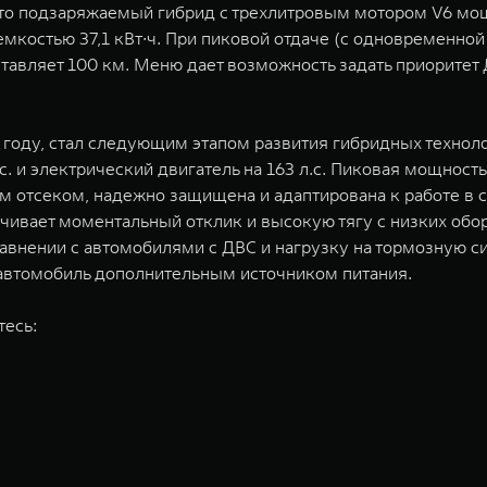
о подзаряжаемый гибрид с трехлитровым мотором V6 мощн
емкостью 37,1 кВт∙ч. При пиковой отдаче (с одновременной
оставляет 100 км. Меню дает возможность задать приорите
25 году, стал следующим этапом развития гибридных техно
 и электрический двигатель на 163 л.с. Пиковая мощность 
 отсеком, надежно защищена и адаптирована к работе в с
ечивает моментальный отклик и высокую тягу с низких обо
сравнении с автомобилями с ДВС и нагрузку на тормозную 
т автомобиль дополнительным источником питания.
тесь: