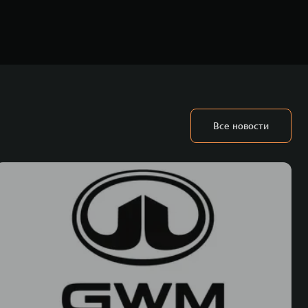
ьных технологиях и экологичном производстве. Компания была
Все новости
оектирование, исследования и разработки, производство, продажу и
грегатов, использующих альтернативные источники энергии. Это
му миру. Компания вносит активный вклад в создание технологического
WM – интеллектуальных кроссоверов и внедорожников HAVAL,
ичный бренд SALOON – в совокупности образуют сегмент прогрессивных
век. В течение шести лет подряд продажи GWM превышают отметку в 1
 С 1998 года Great Wall Motor занимает первое место по объёмам продаж
США, Германии, Индии, Австрии и Южной Корее. Компания построила
а также 5 предприятий по сборке автомобилей.