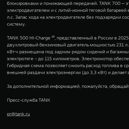
блокировками и понижающей передачей. TANK 700 — эт
электродвигателем и с литий-ионной тяговой батареей 
л.с. Запас хода на электродвигателе без подзарядки с
систему.
TANK 500 Hi-Charge ¹⁰, представленный в России в 20
двухлитровый бензиновый двигатель мощностью 231 л.с.
кВт∙ч размещена под задним рядом сидений и багажным
электротяге – до 115 километров. Электромотор обесп
Гибридная схема позволяет снизить расход топлива в 
внешней раздачи электроэнергии (до 3,3 кВт) и делае
За дополнительной информацией, пожалуйста, обращай
Пресс-служба TANK
pr@tank.ru