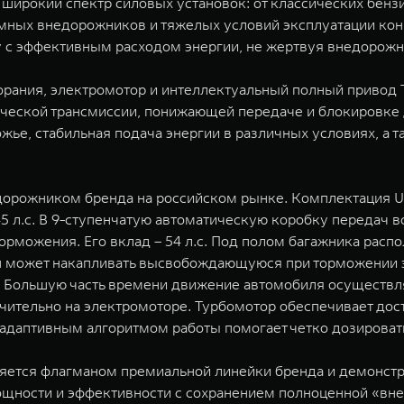
широкий спектр силовых установок: от классических бенз
ных внедорожников и тяжелых условий эксплуатации конце
у с эффективным расходом энергии, не жертвуя внедорож
рания, электромотор и интеллектуальный полный привод T
ческой трансмиссии, понижающей передаче и блокировке 
ье, стабильная подача энергии в различных условиях, а т
орожником бренда на российском рынке. Комплектация Ur
 л.с. В 9-ступенчатую автоматическую коробку передач в
орможения. Его вклад – 54 л.с. Под полом багажника распо
 может накапливать высвобождающуюся при торможении э
с. Большую часть времени движение автомобиля осуществля
чительно на электромоторе. Турбомотор обеспечивает дос
адаптивным алгоритмом работы помогает четко дозировать
является флагманом премиальной линейки бренда и демонст
ощности и эффективности с сохранением полноценной «вн