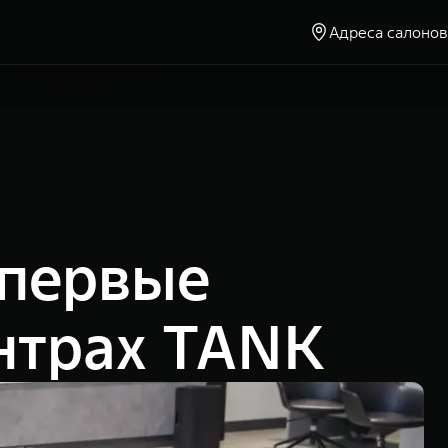
Адреса салонов
Москва, Ленинградское шоссе, д. 23
+7 (495) 225-15-94
впервые
ентрах TANK