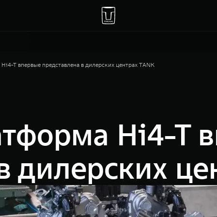
Москва, 47 км МКАД, владение 1
+7(495) 225-15-76
Hi4-T впервые представлена в дилерских центрах TANK
атформа Hi4-T 
в дилерских ц