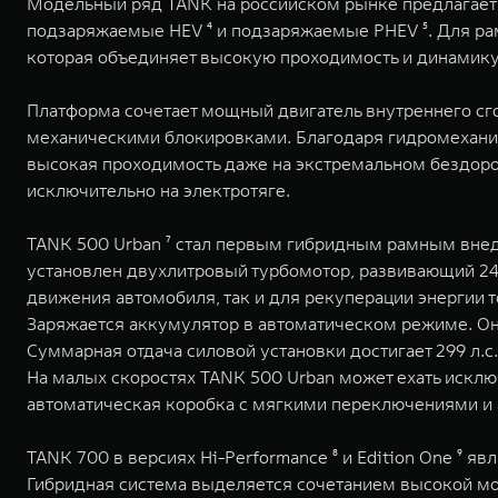
Модельный ряд TANK на российском рынке предлагает 
подзаряжаемые HEV ⁴ и подзаряжаемые PHEV ⁵. Для рам
которая объединяет высокую проходимость и динамик
Платформа сочетает мощный двигатель внутреннего сго
механическими блокировками. Благодаря гидромехани
высокая проходимость даже на экстремальном бездорож
исключительно на электротяге.
TANK 500 Urban ⁷ стал первым гибридным рамным внед
установлен двухлитровый турбомотор, развивающий 245
движения автомобиля, так и для рекуперации энергии т
Заряжается аккумулятор в автоматическом режиме. Он
Суммарная отдача силовой установки достигает 299 л.
На малых скоростях TANK 500 Urban может ехать исклю
автоматическая коробка с мягкими переключениями и 
TANK 700 в версиях Hi-Performance ⁸ и Edition One ⁹ 
Гибридная система выделяется сочетанием высокой м