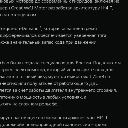
иновых моторов до современных гибридов, включая не
рн Great Wall Motor разработал архитектуру Hi4-T,
ным потенциалом.
orque-on-Demand ⁶, которая оснащена тремя
дифференциалов обеспечивается уверенная тяга,
акже значительный запас хода при движении
ban была создана специально для России. Под капотом
строен электромотор, который используется как для
лагается тяговый аккумулятор емкостью 1,75 кВт⋅ч.
нергию или получать ее от работающего ДВС.
ется за счет работы двигателя внутреннего сгорания.
таточную мощность в любых условиях, а
 тягу на сложном рельефе.
рирует настоящие возможности архитектуры Hi4-T.
едорожной» полноприводной трансмиссии – тремя