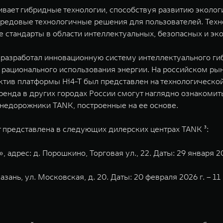
ивает гибридные технологии, способствуя развитию эколо
ередовые технологичные решения для пользователей. Тех
е стандарты в области интеллектуальных, безопасных и э
разработал инновационную систему интеллектуального гибр
 рационального использования энергии. На российском ры
уктив платформы Hi4-T был представлен на технологическо
енда в других городах России смогут наглядно ознакомит
внедорожники TANK, построенные на ее основе.
 представлена в следующих дилерских центрах TANK ³:
адрес: д. Порошкино, Торговая ул., 22. Даты: 29 января 202
азань, ул. Московская, д. 20. Даты: 20 февраля 2026 г. – 11 