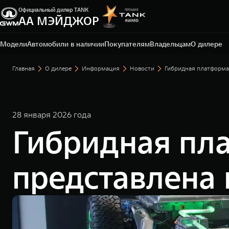
Официальный дилер TANK
АА МЭЙДЖОР
Москва, Новорижское шоссе, 9 км от МКАД
+7 (495) 225-15-75
Модели
Автомобили в наличии
Покупателям
Владельцам
О дилере
Главная
О дилере
Информация
Новости
Гибридная платформа 
28 января 2026 года
Гибридная пл
представлена 