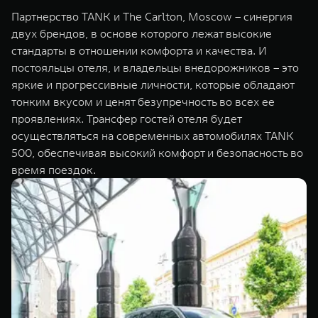
WEY 07
WEY 05
Партнерство TANK и The Carlton, Moscow – синергия
Расширяя границы комфорта
Эстетика нов
двух брендов, в основе которого лежат высокие
от 6 149 000 ₽
от 5 699 0
стандарты в отношении комфорта и качества. И
постояльцы отеля, и владельцы внедорожников – это
яркие и прогрессивные личности, которые обладают
тонким вкусом и ценят безупречность во всех ее
проявлениях. Трансфер гостей отеля будет
осуществляться на современных автомобилях TANK
500, обеспечивая высокий комфорт и безопасность во
время поездок.
WEY 80
WEY 80 
Масштаб возможностей
Масштаб воз
от 6 449 000 ₽
от 8 099 