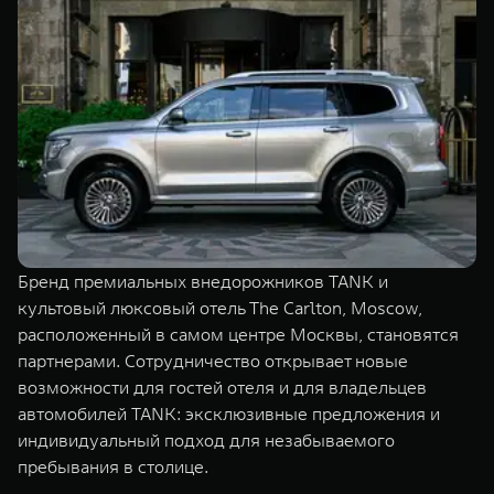
Сервис
ПОКУПКА АВТОМОБИЛЯ
TANK Финансы
Специальные предложения
Корпоративным клиентам
Моторные масла
TANK ФИНАНСЫ
ЦИФРОВЫЕ СЕРВИСЫ TANK
TANK Кредит
Цифровые сервисы TANK
TANK 500
TANK 700
TANK Лизинг
Подписки
Веди за собой
Сила признан
от 6 499 000 ₽
от 10 199 
Бренд премиальных внедорожников TANK и
TANK Страхование
культовый люксовый отель The Carlton, Moscow,
расположенный в самом центре Москвы, становятся
партнерами. Сотрудничество открывает новые
возможности для гостей отеля и для владельцев
автомобилей TANK: эксклюзивные предложения и
индивидуальный подход для незабываемого
пребывания в столице.