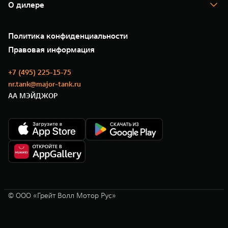
Помощь на дороге
Корпоративным клиентам
О дилере
Новые цифровые сервисы TANK
Зарядные станции
Подписки
Проверено TANK
О нас
Специальные предложения
35 лет GWM
Сервис
Политика конфиденциальности
GWM ТЕХ ДЕНЬ
Нулевое ТО
Новости
Правовая информация
Моторные масла
+7 (495) 225-15-75
nr.tank@major-tank.ru
АА МЭЙДЖОР
© ООО «Грейт Волл Мотор Рус»