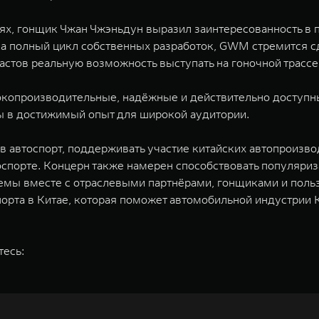
х, гонщик Чжан Чжэньдун выразил заинтересованность в 
 на полный цикл собственных разработок, GWM стремится 
астов реальную возможность выступать на гоночной трассе
сокопроизводительные, надёжные и действительно доступ
ты в достижимый опыт для широкой аудитории.
в автоспорт, поддерживать участие китайских автопроиз
оспорте. Концерн также намерен способствовать популяриз
темы вместе с отраслевыми партнёрами, гонщиками и пол
орта в Китае, которая поможет автомобильной индустрии
тесь: