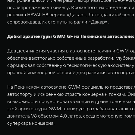
настройке шасси и интеграции амортизаторов гоночног
послепродажному тюнингу. Кроме того, на стенде были
реплика HAVAL H8 версия «Дакар». Легенда китайского
сопровождавших его путь на ралли «Дакар».
Дебют архитектуры GWM GF на Пекинском автосалоне:
Два десятилетия участия в автоспорте научили GWM одн
обеспечивают только собственные разработки, глубока
сфрмировал собственную технологическую экосистему –
прочной инженерной основой для развития автоспорти
На Пекинском автосалоне GWM официально представил 
автоспорту и искреннюю страсть концерна к гонкам. О
возможности почувствовать эмоции и драйв гоночных а
этой архитектуры GWM планирует разрабатывать как го
двигатель V8 объёмом 4,0 литра, среднемоторную комп
суперкара концерна.