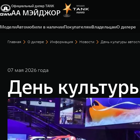
Официальный дилер TANK
АА МЭЙДЖОР
Москва, Новорижское шоссе, 9 км от МКАД
+7 (495) 225-15-75
Модели
Автомобили в наличии
Покупателям
Владельцам
О дилере
Главная
О дилере
Информация
Новости
День культуры автос
07 мая 2026 года
День культур