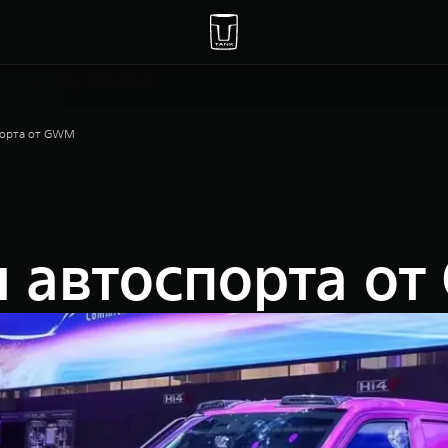
Москва, 47 км МКАД, владение 1
+7(495) 225-15-76
порта от GWM
ы автоспорта о