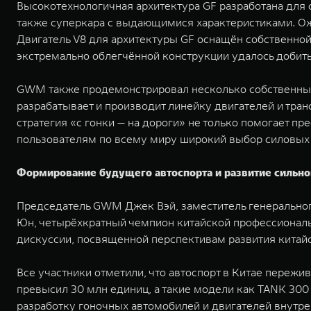
Высокотехнологичная архитектура GF разработана для 
также суперкара с выдающимися характеристиками. Ожид
Двигатель V8 для архитектуры GF оснащён собственной
экстремально облегчённой конструкции удалось добить
GWM также продемонстрировал несколько собственных
разрабатывает и производит линейку двигателей и тран
стратегия «с гонки — на дороги» не только помогает 
пользователям по всему миру широкий выбор силовых 
Формирование будущего автоспорта и развитие сильно
Председатель GWM Джек Вэй, заместитель генеральног
Юн, четырёхкратный чемпион китайской профессиональ
дискуссии, посвященной перспективам развития китай
Все участники отметили, что автоспорт в Китае переж
превысил 30 млн единиц, а такие модели как TANK 300
разработку гоночных автомобилей и двигателей внутре