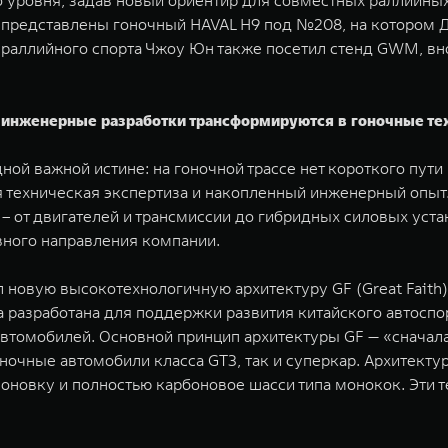
о уровня, задав новый ориентир для совместных раллийны
 представлены гоночный HAVAL H9 под №208, на котором Дж
 раллийного спорта Чжоу Юн также посетил стенд GWM, вно
 инженерные разработки трансформируются в гоночные те
ой важной истине: на гоночной трассе нет короткого пути
я техническая экспертиза и накопленный инженерный опыт
 от двигателей и трансмиссии до гибридных силовых устан
вного направления компании.
новую высокотехнологичную архитектуру GF (Great Faith
на разработана для поддержки развития китайского автосп
втомобилей. Основной принцип архитектуры GF — «сначала 
ночные автомобили класса GT3, так и суперкар. Архитекту
оновку и полностью карбоновое шасси типа монокок. Эти т