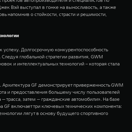
х проектов автопроизводителя и специалистов по
ек Вэй выступал в гонке на выносливость, а также
вь напомнив о стойкости, страсти и решимости,
хнологии
 к успеху. Долгосрочную конкурентоспособность
. Следуя глобальной стратегии развития, GWM
овок и интеллектуальных технологий – которая стала
). Архитектура GF демонстрирует приверженность GWM
орта и предоставления большему числу пользователей
— трасса, затем — гражданские автомобили». На базе
ра GF включает три ключевых технических компонента:
ехнологии лягут в основу будущего спортивного