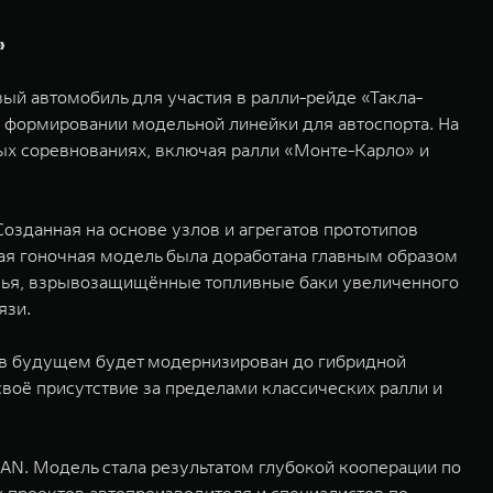
»
ый автомобиль для участия в ралли-рейде «Такла-
 формировании модельной линейки для автоспорта. На
ых соревнованиях, включая ралли «Монте-Карло» и
озданная на основе узлов и агрегатов прототипов
ая гоночная модель была доработана главным образом
денья, взрывозащищённые топливные баки увеличенного
язи.
 в будущем будет модернизирован до гибридной
воё присутствие за пределами классических ралли и
N. Модель стала результатом глубокой кооперации по