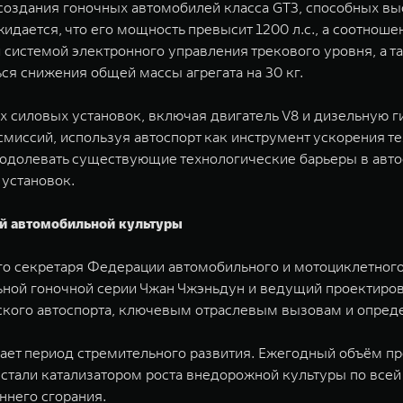
создания гоночных автомобилей класса GT3, способных вы
ается, что его мощность превысит 1200 л.с., а соотношени
 системой электронного управления трекового уровня, а т
ся снижения общей массы агрегата на 30 кг.
 силовых установок, включая двигатель V8 и дизельную 
смиссий, используя автоспорт как инструмент ускорения т
преодолевать существующие технологические барьеры в авт
установок.
й автомобильной культуры
о секретаря Федерации автомобильного и мотоциклетного
ной гоночной серии Чжан Чжэньдун и ведущий проектиров
ского автоспорта, ключевым отраслевым вызовам и опред
ивает период стремительного развития. Ежегодный объём п
 стали катализатором роста внедорожной культуры по все
ннего сгорания.