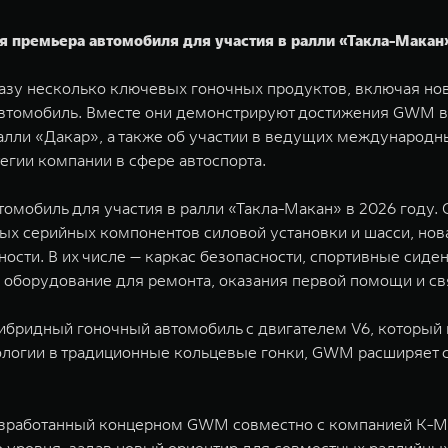
я премьера автомобиля для участия в ралли «Такла-Макан
азу несколько ключевых гоночных продуктов, включая нов
автомобиль. Вместе они демонстрируют достижения GWM в
лли «Дакар», а также об участии в ведущих международн
тегии компании в сфере автоспорта.
мобиль для участия в ралли «Такла-Макан» в 2026 году. С
ых серийных компонентов силовой установки и шасси, нов
ности. В их числе — каркас безопасности, спортивные си
 оборудование для ремонта, оказания первой помощи и св
бридный гоночный автомобиль с двигателем V6, который
ологии в традиционные кольцевые гонки, GWM расширяет с
азработанный концерном GWM совместно с компанией K-MA