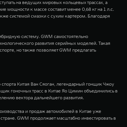
ступать на ведущих мировых кольцевых трассах, а
е мощности к массе составит менее 0,68 кг на 1 л.с.
акже системой смазки с сухим картером. Благодаря
гибридную систему. GWM самостоятельно
ехнологического развития серийных моделей. Такая
оспорте, но также позволяет GWM предлагать
 спорта Китая Ван Сяоган, легендарный гонщик Чжоу
щик гоночных трасс в Китае Яо Цимин объединились в
елению вектора дальнейшего развития.
роизводства и продаж автомобилей в Китае уже
й стране. GWM продолжает масштабно инвестировать в