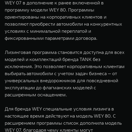
WEY 07 в дополнение к ранее включенной в
WEY 07
WEY 05
программу модели WEY 80. Программы
Расширяя границы комфорта
Эстетика нов
ориентированы на корпоративных клиентов и
от 6 149 000 ₽
от 5 699 0
позволяют приобрести автомобили на конкурентных
условиях с минимальной переплатой и
фиксированными параметрами договора.
Лизинговая программа становится доступна для всех
моделей и комплектаций бренда TANK без
исключения. Это позволяет корпоративным клиентам
выбирать автомобили с учетом задач бизнеса — от
универсальных внедорожников для повседневной
WEY 80
WEY 80 
эксплуатации до флагманских моделей с
Масштаб возможностей
Масштаб воз
расширенным оснащением.
от 6 449 000 ₽
от 8 099 
Для бренда WEY специальные условия лизинга в
настоящее время действуют на модель WEY 80. С
расширением программы список дополнила модель
WEY 07, благодаря чему клиенты могут