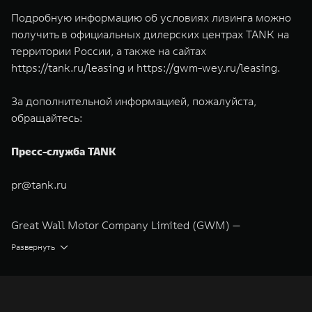
Подробную информацию об условиях лизинга можно
получить в официальных дилерских центрах TANK на
территории России, а также на сайтах
https://tank.ru/leasing
и
https://gwm-wey.ru/leasing
.
За дополнительной информацией, пожалуйста,
обращайтесь:
Пресс-служба TANK
pr@tank.ru
Great Wall Motor Company Limited (GWM) —
глобальный производитель внедорожников,
Развернуть
кроссоверов и пикапов, специализирующийся на
интеллектуальных технологиях и экологичном
производстве. Компания была зарегистрирована на