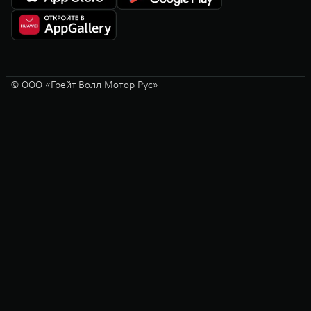
© ООО «Грейт Волл Мотор Рус»