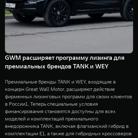
Сервис
ПОКУПКА АВТОМОБИЛЯ
TANK Финансы
Специальные предложения
Корпоративным клиентам
Моторные масла
TANK ФИНАНСЫ
ЦИФРОВЫЕ СЕРВИСЫ TANK
TANK Кредит
Цифровые сервисы TANK
GWM расширяет программу лизинга для
TANK 500
TANK 700
премиальных брендов TANK и WEY
TANK Лизинг
Подписки
Веди за собой
Сила признан
от 6 499 000 ₽
от 10 199 
TANK Страхование
Премиальные бренды TANK и WEY, входящие в
концерн Great Wall Motor, расширяют действие
фирменных лизинговых программ для своих клиентов
в России1. Теперь специальные условия
финансирования становятся доступны для всех
моделей и комплектаций премиального
внедорожника TANK, включая флагманский гибрид в
комплектации E1, а также для гибридных кроссоверов