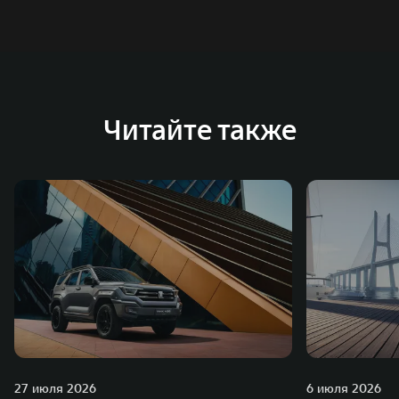
систему исследований и разработок, включая центры
в России, Китае, Японии, США, Германии, Индии,
Австрии и Южной Корее. Компания построила
глобальную систему «14+5», которая включает 10
внутренних производственных комплексов и 4
Читайте также
зарубежных – в России, Таиланде, Бразилии и Индии, а
также 5 предприятий по сборке автомобилей.
27 июля 2026
6 июля 2026