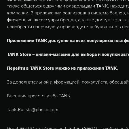
также общаться с другими владельцами TANK, находит
компании. В приложении реализована система баллов, 
фирменные аксессуары бренда, а также доступ к экск
приобрести напрямую у производителя буквально в не
Приложение TANK доступно на всех популярных платф
TANK Store – онлайн-магазин для выбора и покупки ав
Перейти в TANK Store можно из приложения TANK
.
За дополнительной информацией, пожалуйста, обращай
Внешняя пресс-служба TANK
Tank.Russia@pbnco.com
Great Wall Motor Company Limited (GWM) — глобальный