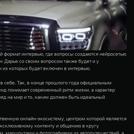
й формат интервью, где вопросы создаются нейросетью
к Дарье со своим вопросом также будет и у
 из которых будет включен в интервью.
в себе. Так, в конце прошлого года официальным
енд понимает современный ритм жизни, а характер
ляд на мир и то, каким должен быть идеальный
твенную онлайн-экосистему, центром которой является
эксклюзивному контенту и общению в кругу
м, маршрутами и фотографиями из автопутешествий, а