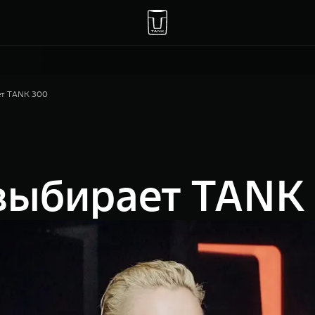
Москва, 47 км МКАД, владение 1
+7(495) 225-15-76
ет TANK 300
выбирает TANK