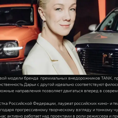
вой модели бренда премиальных внедорожников TANK, пре
нственность Дарьи с другой идеально соответствуют филос
ложные направления позволяет двигаться вперед в совре
истка Российской Федерации, лауреат российских кино- и т
одаря прогрессивному творческому взгляду и тонкому чу
час активно работает над проектами в роли режиссера и п