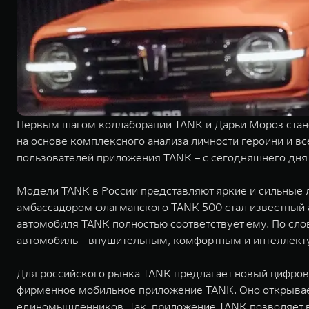
Первым шагом коллаборации TANK и Дарьи Мороз стане
на основе комплексного анализа личности героини и вс
пользователей приложения TANK – с сегодняшнего дня 
Модели TANK в России представляют яркие и сильные ли
амбассадором флагманского TANK 500 стал известный а
автомобиля TANK полностью соответствует ему. По слов
автомобиль – внушительным, комфортным и интеллект
Для российского рынка TANK предлагает новый цифров
фирменное мобильное приложение TANK. Оно открывает
единомышленников. Так, приложение TANK позволяет в