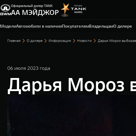
Официальный дилер TANK
АА МЭЙДЖОР
Москва, Новорижское шоссе, 9 км от МКАД
+7 (495) 225-15-75
Модели
Автомобили в наличии
Покупателям
Владельцам
О дилере
Главная
О дилере
Информация
Новости
Дарья Мороз выбира
06 июля 2023 года
Дарья Мороз 