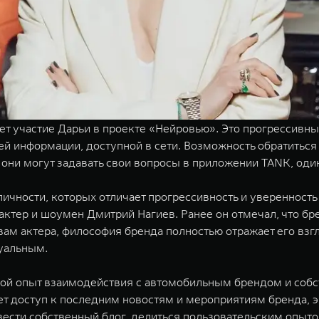
т участие Дарьи в проекте «Нейровью». Это прогрессивны
ей информации, доступной в сети. Возможность обратиться 
они могут задавать свои вопросы в приложении TANK, один
чности, которых отличает прогрессивность и уверенность 
ктер и шоумен Дмитрий Нагиев. Ранее он отмечал, что бр
ам актера, философия бренда полностью отражает его взг
уальным.
ой опыт взаимодействия с автомобильным брендом и собс
 доступ к последним новостям и мероприятиям бренда, 
ести собственный блог, делиться пользовательским опыто