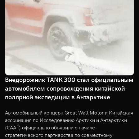
Сервис
ПОКУПКА АВТОМОБИЛЯ
TANK Финансы
Специальные предложения
Корпоративным клиентам
Моторные масла
TANK ФИНАНСЫ
ЦИФРОВЫЕ СЕРВИСЫ TANK
TANK Кредит
Цифровые сервисы TANK
TANK 500
TANK 700
TANK Лизинг
Подписки
Веди за собой
Сила признан
от 6 499 000 ₽
от 10 199 
Внедорожник TANK 300 стал официальным
TANK Страхование
автомобилем сопровождения китайской
полярной экспедиции в Антарктике
Автомобильный концерн Great Wall Motor и Китайская
ассоциация по Исследованию Арктики и Антарктики
(CAA ¹) официально объявили о начале
стратегического партнерства по совместному