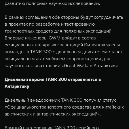
развитию полярных научных исследований.
WEY 07
WEY 05
Расширяя границы комфорта
Эстетика нов
В рамках соглашения обе стороны будут сотрудничать
от 6 149 000 ₽
от 5 699 0
в проектах по разработке и тестированию
транспортных средств для полярных экспедиций.
Впервые инженеры GWM войдут в состав
официальных полярных экспедиций Китая как члены
команды, а TANK 300 с дизельным двигателем станет
официальным автомобилем сопровождения для
научного состава станции «Great Wall» в Антарктике.
Дизельная версия TANK 300 отправляется в
WEY 80
WEY 80 
Антарктику
Масштаб возможностей
Масштаб воз
от 6 449 000 ₽
от 8 099 
Дизельный внедорожник TANK 300 получил статус
«Официального транспортного средства для китайских
арктических и антарктических экспедиций».
Рамный внедорожник TANK 300 серийного