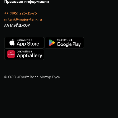
Новости
Правовая информация
Моторные масла
+7 (495) 225-15-75
nr.tank@major-tank.ru
АА МЭЙДЖОР
© ООО «Грейт Волл Мотор Рус»