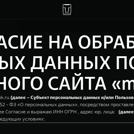
Москва, 47 км МКАД, владение 1
+7(495) 225-15-76
АСИЕ НА ОБРА
ЫХ ДАННЫХ П
ГО САЙТА «maj
nk.ru
(далее – Субъект персональных данных и/или Пользов
152 - ФЗ «О персональных данных», посредством проставле
ее Согласие и выражаю ИНН ОГРН , адрес юр. лица:
(далее
ледующих условиях: