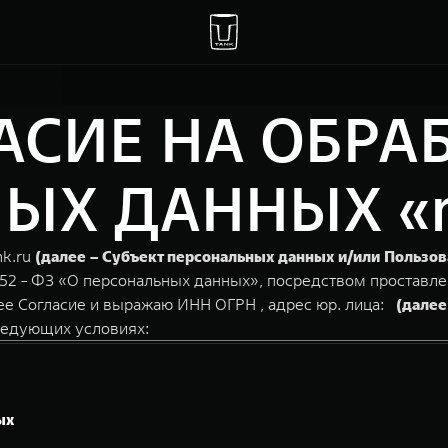
Москва, 47 км МКАД, владение 1
+7(495) 225-15-76
АСИЕ НА ОБРА
Х ДАННЫХ «ma
nk.ru
(далее – Субъект персональных данных и/или Пользов
152 - ФЗ «О персональных данных», посредством проставле
ее Согласие и выражаю ИНН ОГРН , адрес юр. лица:
(далее
ледующих условиях:
ых