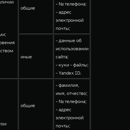
аличии
- № телефона;
общие
- адрес
электронной
почты;
ми;
- данные об
овения
использовании
дством
иные
сайта;
- куки - файлы;
- Yandex ID.
- фамилия,
имя, отчество;
- № телефона;
общие
- адрес
электронной
том
почты;