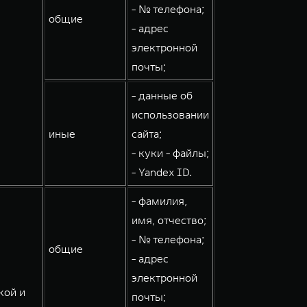
- № телефона;
общие
- адрес
электронной
почты;
- данные об
использовании
иные
сайта;
- куки - файлы;
- Yandex ID.
- фамилия,
имя, отчество;
- № телефона;
общие
- адрес
электронной
кой и
почты;