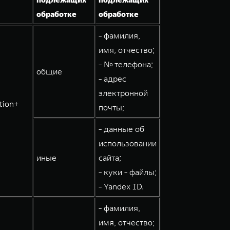
обработке
обработке
- фамилия,
имя, отчество;
- № телефона;
общие
- адрес
электронной
tion+
почты;
- данные об
использовании
иные
сайта;
- куки - файлы;
- Yandex ID.
- фамилия,
имя, отчество;