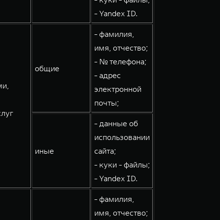
- Yandex ID.
- фамилия,
имя, отчество;
- № телефона;
общие
- адрес
ми,
электронной
почты;
слуг
- данные об
использовании
иные
сайта;
- куки - файлы;
- Yandex ID.
- фамилия,
имя, отчество;