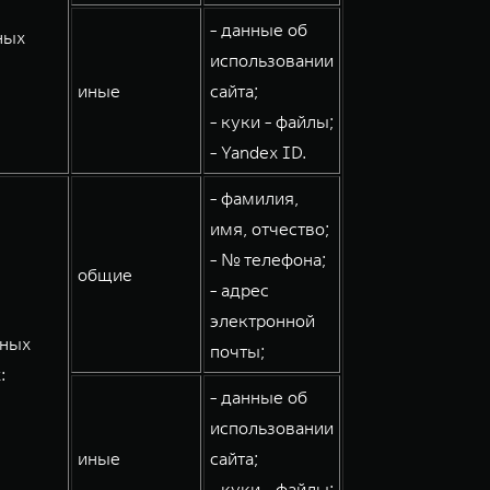
- данные об
ных
использовании
иные
сайта;
- куки - файлы;
- Yandex ID.
- фамилия,
имя, отчество;
- № телефона;
общие
- адрес
электронной
мных
почты;
:
- данные об
использовании
иные
сайта;
- куки - файлы;