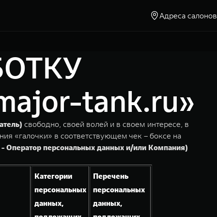
Адреса салонов
Москва, Ленинградское шоссе, д. 23
+7 (495) 225-15-94
БОТКУ
jor-tank.ru»
атель)
свободно, своей волей и в своем интересе, в
ния «галочки» в соответствующем чек – боксе на
 - Оператор персональных данных и/или Компания)
Категории
Перечень
персональных
персональных
данных,
данных,
подлежащих
подлежащих