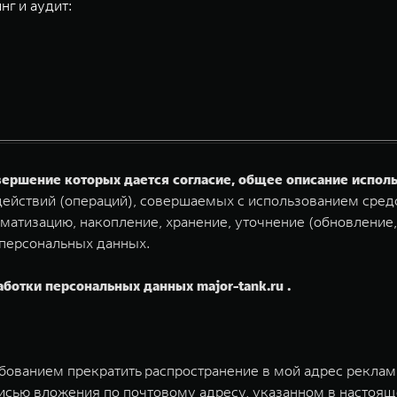
нг и аудит:
овершение которых дается согласие, общее описание испо
ействий (операций), совершаемых с использованием средс
матизацию, накопление, хранение, уточнение (обновление,
 персональных данных.
аботки персональных данных major-tank.ru .
ебованием прекратить распространение в мой адрес рекла
исью вложения по почтовому адресу, указанном в настоящ