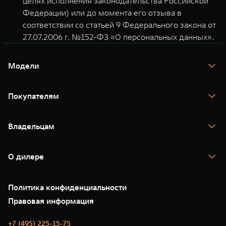
целях исполнения законодательства Российской
Федерации) или до момента его отзыва в
соответствии со статьей 9 Федерального закона от
27.07.2006 г. №152-ФЗ «О персональных данных».
Модели
TANK 300
TANK 400
Покупателям
TANK 500
TANK 700
Спецпредложения
Тест-драйв
Владельцам
TANK Финансы
TANK Кредит
Гарантия
TANK Лизинг
Помощь на дороге
Корпоративным клиентам
О дилере
Новые цифровые сервисы TANK
Зарядные станции
Подписки
Проверено TANK
О нас
Специальные предложения
35 лет GWM
Сервис
Политика конфиденциальности
GWM ТЕХ ДЕНЬ
Нулевое ТО
Новости
Правовая информация
Моторные масла
+7 (495) 225-15-75