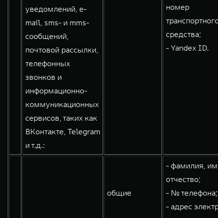
номер
уведомлений, e-
транспортног
mail, sms- и mms-
средства;
сообщений,
- Yandex ID.
почтовой рассылки,
телефонных
звонков и
информационно-
коммуникационных
сервисов, таких как
ВКонтакте, Telegram
и т.д.:
- фамилия, им
отчество;
общие
- № телефона;
- адрес элект