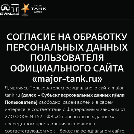
СОГЛАСИЕ НА ОБРАБОТКУ
Покупателям
Владельцам
О дилере
Модели
ПЕРСОНАЛЬНЫХ ДАННЫХ
ПОЛЬЗОВАТЕЛЯ
ВЫБОР АВТОМОБИЛЯ
ГАРАНТИЯ И ПОДДЕРЖКА
ИНФОРМАЦИЯ
ОФИЦИАЛЬНОГО САЙТА
Спецпредложения
Гарантия
О нас
«major-tank.ru»
Конфигуратор
Помощь на дороге
35 лет GWM
Я, являясь Пользователем официального сайта major-
tank.ru
(далее – Субъект персональных данных и/или
Тест-драйв
GWM ТЕХ ДЕНЬ
TANK 300
TANK 400
СЕРВИС
Пользователь)
свободно, своей волей и в своем
Зарядные станции
Новости
Следуй за открытиями
За пределы возможного
интересе, в соответствии с Федеральным законом от
Калькулятор ТО
от 3 999 000 ₽
от 5 599 000 ₽
27.07.2006 N 152 - ФЗ «О персональных данных»,
Проверено TANK
посредством проставления «галочки» в
Нулевое ТО
соответствующем чек – боксе на официальном сайте