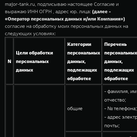
Сервис
ПОКУПКА АВТОМОБИЛЯ
major-tank.ru, подписываю настоящее Согласие и
выражаю ИНН ОГРН , адрес юр. лица:
(далее -
TANK Финансы
Специальные предложения
«Оператор персональных данных и/или Компания»)
согласие на обработку моих персональных данных на
Корпоративным клиентам
Моторные масла
TANK 500
TANK 700
следующих условиях:
Веди за собой
Сила признания
TANK ФИНАНСЫ
ЦИФРОВЫЕ СЕРВИСЫ TANK
Категории
Перечень
от 6 499 000 ₽
от 10 199 000 ₽
Цели обработки
персональных
персональных
TANK Кредит
Цифровые сервисы TANK
N
персональных
данных,
данных,
TANK Лизинг
Подписки
данных
подлежащих
подлежащих
обработке
обработке
TANK Страхование
- фамилия, им
WEY 07
WEY 05
отчество;
Расширяя границы комфорта
Эстетика нового времени
общие
- № телефона;
от 6 149 000 ₽
от 5 699 000 ₽
- адрес элект
почты;