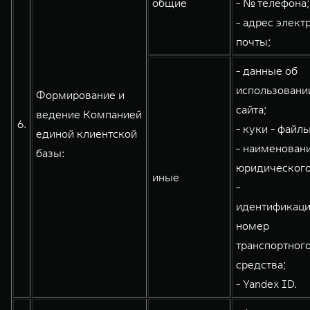
общие
- № телефона;
- адрес элект
почты;
- данные об
использовани
Формирование и
сайта;
ведение Компанией
6.
- куки - файлы
единой клиентской
- наименован
базы:
юридического
иные
-
идентификац
номер
транспортног
средства;
- Yandex ID.