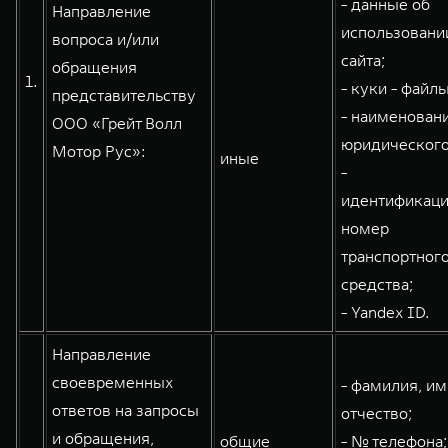
- данные об
Направление
использовани
вопроса и/или
сайта;
обращения
WEY 80
WEY 80 Лаундж
1.
- куки - файлы
представительству
Масштаб возможностей
Масштаб возможностей
- наименован
от 6 449 000 ₽
от 8 099 000 ₽
ООО «Грейт Волл
юридического
Мотор Рус»:
иные
-
идентификац
номер
транспортног
средства;
- Yandex ID.
Направление
своевременных
- фамилия, им
ответов на запросы
отчество;
и обращения,
общие
- № телефона;