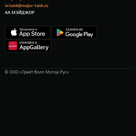
nr.tank@major-tank.ru
АА МЭЙДЖОР
© ООО «Грейт Волл Мотор Рус»