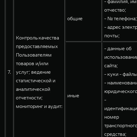
- фамилия, им
отчество;
общие
- № телефона;
- адрес элект
почты;
Контроль качества
предоставляемых
- данные об
Пользователям
использовани
товаров и/или
сайта;
7.
услуг; ведение
- куки - файлы
статистической и
- наименован
аналитической
юридического
иные
отчетности;
-
мониторинг и аудит:
идентификац
номер
транспортног
средства;