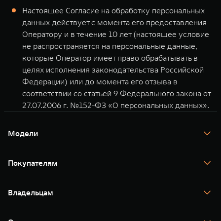
Настоящее Согласие на обработку персональных
данных действует с момента его предоставления
Оператору и в течение 10 лет (настоящее условие
не распространяется на персональные данные,
которые Оператор имеет право обрабатывать в
целях исполнения законодательства Российской
Федерации) или до момента его отзыва в
соответствии со статьей 9 Федерального закона от
27.07.2006 г. №152-ФЗ «О персональных данных».
Модели
TANK 300
TANK 400
Покупателям
TANK 500
TANK 700
Спецпредложения
Тест-драйв
Владельцам
TANK Финансы
TANK Кредит
Гарантия
TANK Лизинг
Помощь на дороге
Корпоративным клиентам