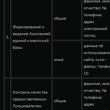
фамилия, имя
отчество; №
телефона;
общие
адрес
Формирование и
электронной
ведение Компанией
почты;
5.
единой клиентской
данные об
базы:
использовани
иные
сайта; куки -
файлы; Yande
ID.
фамилия, имя
отчество; №
Контроль качества
телефона;
предоставляемых
общие
адрес
Пользователям