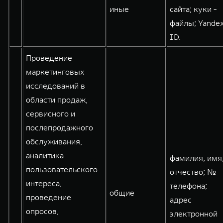
иные
сайта; куки -
WEY 80
WEY 80 Лаундж
файлы; Yande
Масштаб возможностей
Масштаб возможностей
от 6 449 000 ₽
от 8 099 000 ₽
ID.
Проведение
маркетинговых
исследований в
области продаж,
сервисного и
послепродажного
обслуживания,
аналитика
фамилия, имя
пользовательского
отчество; №
интереса,
телефона;
общие
проведение
адрес
опросов,
электронной