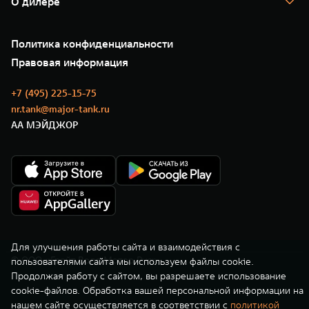
О дилере
Новые цифровые сервисы TANK
Зарядные станции
Подписки
Проверено TANK
О нас
Специальные предложения
35 лет GWM
Сервис
Политика конфиденциальности
GWM ТЕХ ДЕНЬ
Нулевое ТО
Новости
Правовая информация
Моторные масла
+7 (495) 225-15-75
nr.tank@major-tank.ru
АА МЭЙДЖОР
Для улучшения работы сайта и взаимодействия с
© ООО «Грейт Волл Мотор Рус»
пользователями сайта мы используем файлы cookie.
Продолжая работу с сайтом, вы разрешаете использование
cookie-файлов. Обработка вашей персональной информации на
нашем сайте осуществляется в соответствии с
политикой