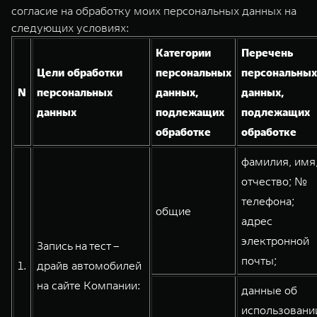
Сервис
ПОКУПКА АВТОМОБИЛЯ
согласие на обработку моих персональных данных на
следующих условиях:
TANK Финансы
Специальные предложения
Категории
Перечень
TANK 500
TANK 700
Корпоративным клиентам
Моторные масла
Веди за собой
Сила признания
Цели обработки
персональных
персональных
от 6 499 000 ₽
от 10 199 000 ₽
N
персональных
данных,
данных,
TANK ФИНАНСЫ
ЦИФРОВЫЕ СЕРВИСЫ TANK
данных
подлежащих
подлежащих
TANK Кредит
Цифровые сервисы TANK
обработке
обработке
TANK Лизинг
Подписки
фамилия, имя
отчество; №
TANK Страхование
WEY 07
WEY 05
телефона;
общие
Расширяя границы комфорта
Эстетика нового времени
адрес
от 6 149 000 ₽
от 5 699 000 ₽
электронной
Запись на тест –
почты;
1.
драйв автомобилей
на сайте Компании:
данные об
использовани