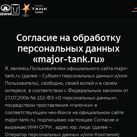
Согласие на обработку
Покупателям
Владельцам
О дилере
Модели
персональных данных
«major-tank.ru»
ВЫБОР АВТОМОБИЛЯ
ГАРАНТИЯ И ПОДДЕРЖКА
ИНФОРМАЦИЯ
Я, являясь Пользователем официального сайта major-
Спецпредложения
Гарантия
О нас
tank.ru (далее – Субъект персональных данных и/или
Пользователь), свободно, своей волей и в своем
Конфигуратор
Помощь на дороге
35 лет GWM
интересе, в соответствии с Федеральным законом от
27.07.2006 № 152-ФЗ «О персональных данных»,
Тест-драйв
GWM ТЕХ ДЕНЬ
TANK 300
TANK 400
СЕРВИС
посредством проставления «галочки» в
Следуй за открытиями
За пределы возможного
Зарядные станции
Новости
соответствующем чек-боксе на официальном сайте
от 3 999 000 ₽
от 5 599 000 ₽
Калькулятор ТО
major-tank.ru, подписываю настоящее Согласие и
Проверено TANK
Нулевое ТО
выражаю ИНН ОГРН , адрес юр. лица: (далее –
Оператор персональных данных и/или Компания)