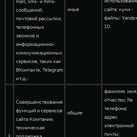
использовани
mail, sms- и mms-
иные
сайта; куки -
сообщений,
файлы; Yande
почтовой рассылки,
ID.
телефонных
звонков и
информационно-
коммуникационных
сервисов, таких как
ВКонтакте, Telegram
и т.д.:
фамилия, имя
отчество; №
Совершенствование
телефона;
функций и сервисов
общие
адрес
сайта Компании,
электронной
техническая
почты;
3.
поддержка,