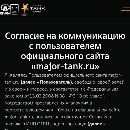
Согласие на коммуникацию
Покупателям
Владельцам
О дилере
Модели
с пользователем
официального сайта
ВЫБОР АВТОМОБИЛЯ
ГАРАНТИЯ И ПОДДЕРЖКА
ИНФОРМАЦИЯ
«major-tank.ru»
Спецпредложения
Гарантия
О нас
Я, являясь Пользователем официального сайта major-
Конфигуратор
Помощь на дороге
35 лет GWM
tank.ru
(далее – Пользователь),
свободно, своей волей
и в своем интересе, в соответствии с Федеральным
TANK 300
TANK 400
Тест-драйв
GWM ТЕХ ДЕНЬ
законом от 13.03.2006 N 38 - ФЗ “О рекламе”,
СЕРВИС
Следуй за открытиями
За пределы возможного
посредством проставления «галочки» в
Зарядные станции
Новости
от 3 999 000 ₽
от 5 599 000 ₽
Калькулятор ТО
соответствующем чек – боксе на официальном сайте
Проверено TANK
major-tank.ru, подписываю настоящее Согласие и
Нулевое ТО
выражаю ИНН ОГРН , адрес юр. лица:
(далее -