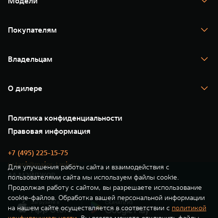
Модели
TANK 300
TANK 400
Покупателям
TANK 500
TANK 700
Спецпредложения
Тест-драйв
Владельцам
TANK Финансы
TANK Кредит
Гарантия
TANK Лизинг
Помощь на дороге
Корпоративным клиентам
О дилере
Новые цифровые сервисы TANK
Зарядные станции
Подписки
Проверено TANK
О нас
Специальные предложения
35 лет GWM
Сервис
Политика конфиденциальности
GWM ТЕХ ДЕНЬ
Нулевое ТО
Новости
Правовая информация
Моторные масла
+7 (495) 225-15-75
nr.tank@major-tank.ru
Для улучшения работы сайта и взаимодействия с
АА МЭЙДЖОР
пользователями сайта мы используем файлы cookie.
Продолжая работу с сайтом, вы разрешаете использование
cookie-файлов. Обработка вашей персональной информации
на нашем сайте осуществляется в соответствии с
политикой