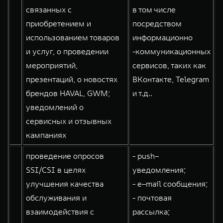
WEY 80
WEY 80 Лаундж
связанных с
в том числе
Масштаб возможностей
Масштаб возможностей
приобретением и
посредством
от 6 449 000 ₽
от 8 099 000 ₽
использованием товаров
информационно
и услуг, о проведении
-коммуникационных
мероприятий,
сервисов, таких как
презентаций, о новостях
ВКонтакте, Telegram
брендов HAVAL, GWM;
и т.д..
уведомлений о
сервисных и отзывных
кампаниях
проведение опросов
- push–
SSI/CSI в целях
уведомления;
улучшения качества
- e–mail сообщения;
обслуживания и
- почтовая
взаимодействия с
рассылка;