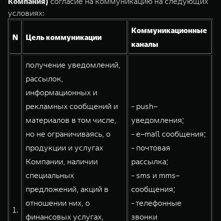
Компания)
согласие на коммуникацию на следующих
Сервис
ПОКУПКА АВТОМОБИЛЯ
условиях:
TANK Финансы
Специальные предложения
Коммуникационные
TANK 500
TANK 700
N
Цель коммуникации
Корпоративным клиентам
Моторные масла
каналы
Веди за собой
Сила признания
от 6 499 000 ₽
от 10 199 000 ₽
получение уведомлений,
TANK ФИНАНСЫ
ЦИФРОВЫЕ СЕРВИСЫ TANK
рассылок,
TANK Кредит
Цифровые сервисы TANK
информационных и
рекламных сообщений и
- push–
TANK Лизинг
Подписки
материалов в том числе,
уведомления;
TANK Страхование
WEY 07
WEY 05
но не ограничиваясь, о
- e–mail сообщения;
Расширяя границы комфорта
Эстетика нового времени
продукции и услугах
- почтовая
от 6 149 000 ₽
от 5 699 000 ₽
Компании, наличии
рассылка;
специальных
- sms и mms–
предложений, акций в
сообщения;
отношении них, о
- телефонные
1.
финансовых услугах,
звонки