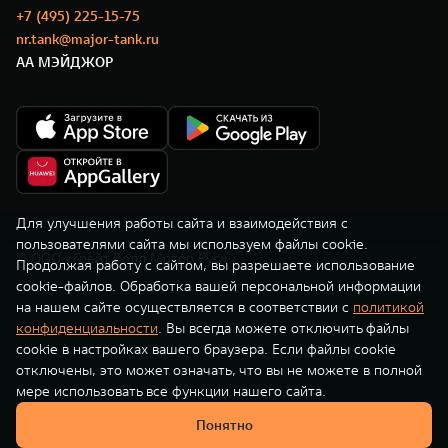
Сервис
ПОКУПКА АВТОМОБИЛЯ
+7 (495) 225-15-75
nr.tank@major-tank.ru
TANK Финансы
Специальные предложения
АА МЭЙДЖОР
TANK 500
TANK 700
Корпоративным клиентам
Моторные масла
Веди за собой
Сила признания
от 6 499 000 ₽
от 10 199 000 ₽
TANK ФИНАНСЫ
ЦИФРОВЫЕ СЕРВИСЫ TANK
TANK Кредит
Цифровые сервисы TANK
TANK Лизинг
Подписки
Для улучшения работы сайта и взаимодействия с
пользователями сайта мы используем файлы cookie.
© ООО «Грейт Волл Мотор Рус»
TANK Страхование
WEY 07
WEY 05
Продолжая работу с сайтом, вы разрешаете использование
cookie-файлов. Обработка вашей персональной информации
Расширяя границы комфорта
Эстетика нового времени
на нашем сайте осуществляется в соответствии с
политикой
от 6 149 000 ₽
от 5 699 000 ₽
конфиденциальности
. Вы всегда можете отключить файлы
cookie в настройках вашего браузера. Если файлы cookie
отключены, это может означать, что вы не можете в полной
мере использовать все функции нашего сайта.
Понятно